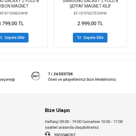
G GALAXY Z FOLD 8
SAMSUNG GALAXY Z FOLD 8
RBON MAGNET
ŞEFFAF MAGNET KILIF
-KF971SNEGWW
EF-CF976CTEGWW
3.799,00 TL
2.999,00 TL
Sepete Ekle
Sepete Ekle
7 / 24 DESTEK
 seçeneği
Öneri ve şikayetlerinizi bize iletebilirsiniz.
Bize Ulaşın
Haftaiçi 09:00 - 19:00 Cumartesi 10:00 - 17:00
saatleri arasında ulaşabilirsiniz.
5301046767