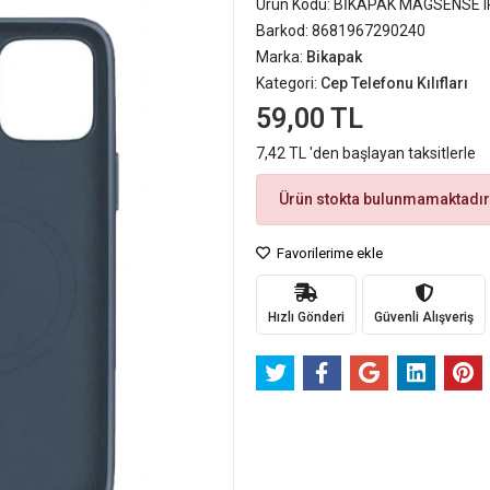
Ürün Kodu:
BİKAPAK MAGSENSE I
Barkod:
8681967290240
Marka:
Bikapak
Kategori:
Cep Telefonu Kılıfları
59,00 TL
7,42 TL 'den başlayan taksitlerle
Ürün stokta bulunmamaktadır
Favorilerime ekle
Hızlı Gönderi
Güvenli Alışveriş