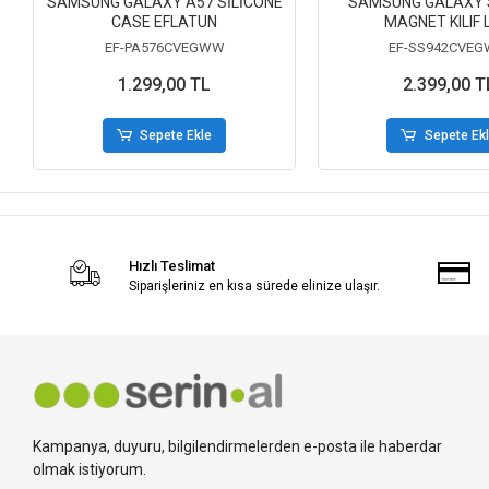
SAMSUNG GALAXY A57 SİLİCONE
SAMSUNG GALAXY S
CASE EFLATUN
MAGNET KILIF 
EF-PA576CVEGWW
EF-SS942CVE
1.299,00 TL
2.399,00 T
Sepete Ekle
Sepete Ek
Hızlı Teslimat
Siparişleriniz en kısa sürede elinize ulaşır.
Kampanya, duyuru, bilgilendirmelerden e-posta ile haberdar
olmak istiyorum.