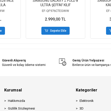
26 İNCE
SAMSUNG GALAXY Z FOLD 8
SAMSUN
LİLA
ULTRA ŞEFFAF KILIF
KA
GWW
EF-QF976CTEGWW
EF
L
2.999,00 TL
le
Sepete Ekle
Güvenli Alışveriş
Geniş Ürün Yelpazesi
Güvenli ve kolay ödeme sistemi
Binlerce ürün ve kampanya
Kurumsal
Kategoriler
Hakkımızda
Elektronik
Gizlilik Sözleşmesi
3D