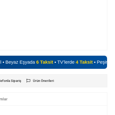
az Eşyada
6 Taksit
• TV’lerde
4 Taksit
• Peşin Fiyatına Alı
lefonla Sipariş
Ürün Önerileri
mlar