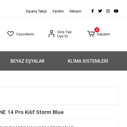
Sipariş Takip
Yardım
İletişim
0
Giriş Yap
Favorilerim
Sepetim
Üye Ol
BEYAZ EŞYALAR
KLİMA SİSTEMLERİ
E 14 Pro Kılıf Storm Blue