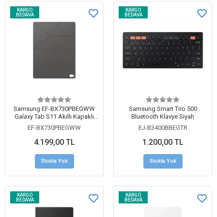
KARGO
KARGO
BEDAVA
BEDAVA
Samsung EF-BX730PBEGWW
Samsung Smart Trio 500
Galaxy Tab S11 Akıllı Kapaklı
Bluetooth Klavye Siyah
Kılıf Siyah
EF-BX730PBEGWW
EJ-B3400BBEGTR
4.199,00 TL
1.200,00 TL
Stokta Yok
Stokta Yok
KARGO
KARGO
BEDAVA
BEDAVA