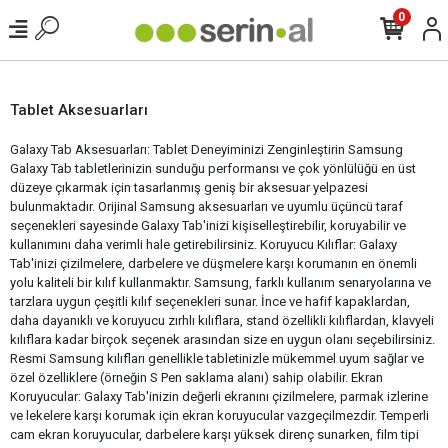
0
Tablet Aksesuarları
Galaxy Tab Aksesuarları: Tablet Deneyiminizi Zenginleştirin Samsung
Galaxy Tab tabletlerinizin sunduğu performansı ve çok yönlülüğü en üst
düzeye çıkarmak için tasarlanmış geniş bir aksesuar yelpazesi
bulunmaktadır. Orijinal Samsung aksesuarları ve uyumlu üçüncü taraf
seçenekleri sayesinde Galaxy Tab'inizi kişiselleştirebilir, koruyabilir ve
kullanımını daha verimli hale getirebilirsiniz. Koruyucu Kılıflar: Galaxy
Tab'inizi çizilmelere, darbelere ve düşmelere karşı korumanın en önemli
yolu kaliteli bir kılıf kullanmaktır. Samsung, farklı kullanım senaryolarına ve
tarzlara uygun çeşitli kılıf seçenekleri sunar. İnce ve hafif kapaklardan,
daha dayanıklı ve koruyucu zırhlı kılıflara, stand özellikli kılıflardan, klavyeli
kılıflara kadar birçok seçenek arasından size en uygun olanı seçebilirsiniz.
Resmi Samsung kılıfları genellikle tabletinizle mükemmel uyum sağlar ve
özel özelliklere (örneğin S Pen saklama alanı) sahip olabilir. Ekran
Koruyucular: Galaxy Tab'inizin değerli ekranını çizilmelere, parmak izlerine
ve lekelere karşı korumak için ekran koruyucular vazgeçilmezdir. Temperli
cam ekran koruyucular, darbelere karşı yüksek direnç sunarken, film tipi