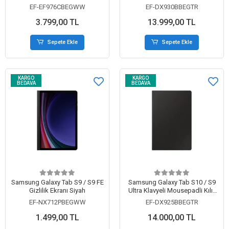
EF-EF976CBEGWW
EF-DX930BBEGTR
3.799,00 TL
13.999,00 TL
Sepete Ekle
Sepete Ekle
KARGO
KARGO
BEDAVA
BEDAVA
Samsung Galaxy Tab S9 / S9 FE
Samsung Galaxy Tab S10 / S9
Gizlilik Ekranı Siyah
Ultra Klavyeli Mousepadli Kılıf
Siyah
EF-NX712PBEGWW
EF-DX925BBEGTR
1.499,00 TL
14.000,00 TL