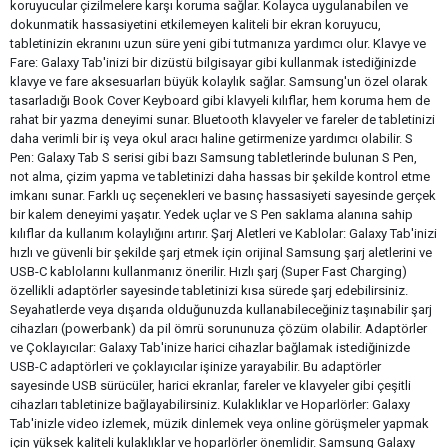
koruyucular çizilmelere karşı koruma sağlar. Kolayca uygulanabilen ve
dokunmatik hassasiyetini etkilemeyen kaliteli bir ekran koruyucu,
tabletinizin ekranını uzun süre yeni gibi tutmanıza yardımcı olur. Klavye ve
Fare: Galaxy Tab'inizi bir dizüstü bilgisayar gibi kullanmak istediğinizde
klavye ve fare aksesuarları büyük kolaylık sağlar. Samsung'un özel olarak
tasarladığı Book Cover Keyboard gibi klavyeli kılıflar, hem koruma hem de
rahat bir yazma deneyimi sunar. Bluetooth klavyeler ve fareler de tabletinizi
daha verimli bir iş veya okul aracı haline getirmenize yardımcı olabilir. S
Pen: Galaxy Tab S serisi gibi bazı Samsung tabletlerinde bulunan S Pen,
not alma, çizim yapma ve tabletinizi daha hassas bir şekilde kontrol etme
imkanı sunar. Farklı uç seçenekleri ve basınç hassasiyeti sayesinde gerçek
bir kalem deneyimi yaşatır. Yedek uçlar ve S Pen saklama alanına sahip
kılıflar da kullanım kolaylığını artırır. Şarj Aletleri ve Kablolar: Galaxy Tab'inizi
hızlı ve güvenli bir şekilde şarj etmek için orijinal Samsung şarj aletlerini ve
USB-C kablolarını kullanmanız önerilir. Hızlı şarj (Super Fast Charging)
özellikli adaptörler sayesinde tabletinizi kısa sürede şarj edebilirsiniz.
Seyahatlerde veya dışarıda olduğunuzda kullanabileceğiniz taşınabilir şarj
cihazları (powerbank) da pil ömrü sorununuza çözüm olabilir. Adaptörler
ve Çoklayıcılar: Galaxy Tab'inize harici cihazlar bağlamak istediğinizde
USB-C adaptörleri ve çoklayıcılar işinize yarayabilir. Bu adaptörler
sayesinde USB sürücüler, harici ekranlar, fareler ve klavyeler gibi çeşitli
cihazları tabletinize bağlayabilirsiniz. Kulaklıklar ve Hoparlörler: Galaxy
Tab'inizle video izlemek, müzik dinlemek veya online görüşmeler yapmak
için yüksek kaliteli kulaklıklar ve hoparlörler önemlidir. Samsung Galaxy