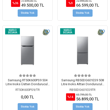
77.699,00 TL
72.999,00 TL
%36
%9
49.500,00 TL
66.599,00 TL
Stokta Yok
Stokta Yok
KARGO
KARGO
BEDAVA
BEDAVA
Samsung RT50K600PS9 504
Samsung RB50DG601ES9 508
Litre Inoks Üstten Donduruculu
Litre Inoks Alttan Donduruculu
Buzdolabı
Buzdolabı
RT50K600PS9/TR
RB50DG601ES9TR
65.799,00 TL
0,00 TL
%14
56.899,00 TL
Stokta Yok
Stokta Yok