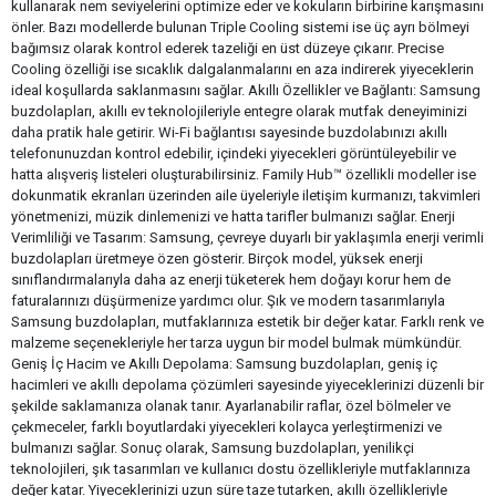
kullanarak nem seviyelerini optimize eder ve kokuların birbirine karışmasını
önler. Bazı modellerde bulunan Triple Cooling sistemi ise üç ayrı bölmeyi
bağımsız olarak kontrol ederek tazeliği en üst düzeye çıkarır. Precise
Cooling özelliği ise sıcaklık dalgalanmalarını en aza indirerek yiyeceklerin
ideal koşullarda saklanmasını sağlar. Akıllı Özellikler ve Bağlantı: Samsung
buzdolapları, akıllı ev teknolojileriyle entegre olarak mutfak deneyiminizi
daha pratik hale getirir. Wi-Fi bağlantısı sayesinde buzdolabınızı akıllı
telefonunuzdan kontrol edebilir, içindeki yiyecekleri görüntüleyebilir ve
hatta alışveriş listeleri oluşturabilirsiniz. Family Hub™ özellikli modeller ise
dokunmatik ekranları üzerinden aile üyeleriyle iletişim kurmanızı, takvimleri
yönetmenizi, müzik dinlemenizi ve hatta tarifler bulmanızı sağlar. Enerji
Verimliliği ve Tasarım: Samsung, çevreye duyarlı bir yaklaşımla enerji verimli
buzdolapları üretmeye özen gösterir. Birçok model, yüksek enerji
sınıflandırmalarıyla daha az enerji tüketerek hem doğayı korur hem de
faturalarınızı düşürmenize yardımcı olur. Şık ve modern tasarımlarıyla
Samsung buzdolapları, mutfaklarınıza estetik bir değer katar. Farklı renk ve
malzeme seçenekleriyle her tarza uygun bir model bulmak mümkündür.
Geniş İç Hacim ve Akıllı Depolama: Samsung buzdolapları, geniş iç
hacimleri ve akıllı depolama çözümleri sayesinde yiyeceklerinizi düzenli bir
şekilde saklamanıza olanak tanır. Ayarlanabilir raflar, özel bölmeler ve
çekmeceler, farklı boyutlardaki yiyecekleri kolayca yerleştirmenizi ve
bulmanızı sağlar. Sonuç olarak, Samsung buzdolapları, yenilikçi
teknolojileri, şık tasarımları ve kullanıcı dostu özellikleriyle mutfaklarınıza
değer katar. Yiyeceklerinizi uzun süre taze tutarken, akıllı özellikleriyle