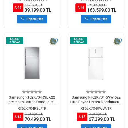
51.799,00 TL
195.499,00 TL
%24
%16
39.199,00 TL
163.599,00 TL
Sepete Ekle
Sepete Ekle
KARGO
KARGO
BEDAVA
BEDAVA
Samsung RT62K704RSL 622
Samsung RT62K704RWW 622
Litre Inoks Üstten Donduruculu
Litre Beyaz Üstten Donduruculu
Buzdolabı
Buzdolabı
RT62K704RSL/TR
RT62K704RWW/TR
82.399,00 TL
78.899,00 TL
%14
%15
70.499,00 TL
67.399,00 TL