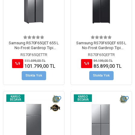
Samsung RS70F65QET 655 L
Samsung RS70F65QEF 655 L
No-Frost Gardırop Tipi
No-Frost Gardırop Tipi
Buzdolabı Inox
Buzdolabı Siyah
RS70F65QETTR
RS70F65QEFTR
111.599,00 TL
94.199,00 TL
%9
%9
101.799,00 TL
85.899,00 TL
Stokta Yok
Stokta Yok
KARGO
KARGO
BEDAVA
BEDAVA