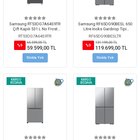
Samsung RT53DG7A64S9TR
Samsung RF65DG90BESL 650
Çift Kapılı 531 L No Frost
Litre Inoks Gardırop Tipi
Buzdolabı Inoks
Buzdolabı
RT53DG7A64S9TR
RF65DG90BESLTR
65.599,00 TL
131.199,00 TL
%9
%9
59.599,00 TL
119.699,00 TL
Stokta Yok
Stokta Yok
KARGO
KARGO
BEDAVA
BEDAVA