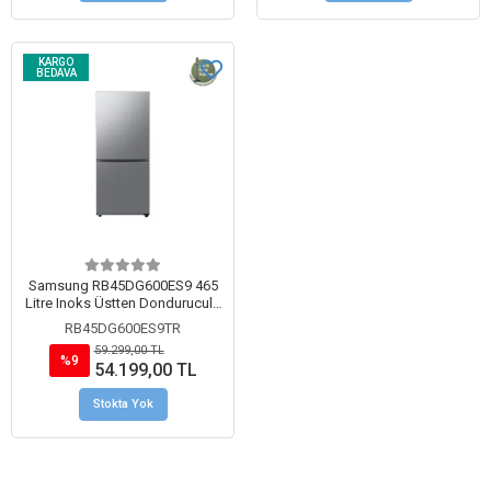
KARGO
BEDAVA
Samsung RB45DG600ES9 465
Litre Inoks Üstten Donduruculu
Buzdolabı
RB45DG600ES9TR
59.299,00 TL
%9
54.199,00 TL
Stokta Yok