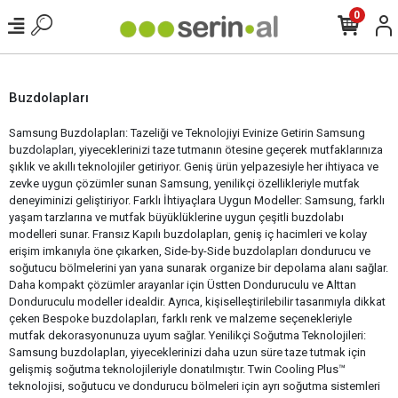
0
Buzdolapları
Samsung Buzdolapları: Tazeliği ve Teknolojiyi Evinize Getirin Samsung
buzdolapları, yiyeceklerinizi taze tutmanın ötesine geçerek mutfaklarınıza
şıklık ve akıllı teknolojiler getiriyor. Geniş ürün yelpazesiyle her ihtiyaca ve
zevke uygun çözümler sunan Samsung, yenilikçi özellikleriyle mutfak
deneyiminizi geliştiriyor. Farklı İhtiyaçlara Uygun Modeller: Samsung, farklı
yaşam tarzlarına ve mutfak büyüklüklerine uygun çeşitli buzdolabı
modelleri sunar. Fransız Kapılı buzdolapları, geniş iç hacimleri ve kolay
erişim imkanıyla öne çıkarken, Side-by-Side buzdolapları dondurucu ve
soğutucu bölmelerini yan yana sunarak organize bir depolama alanı sağlar.
Daha kompakt çözümler arayanlar için Üstten Donduruculu ve Alttan
Donduruculu modeller idealdir. Ayrıca, kişiselleştirilebilir tasarımıyla dikkat
çeken Bespoke buzdolapları, farklı renk ve malzeme seçenekleriyle
mutfak dekorasyonunuza uyum sağlar. Yenilikçi Soğutma Teknolojileri:
Samsung buzdolapları, yiyeceklerinizi daha uzun süre taze tutmak için
gelişmiş soğutma teknolojileriyle donatılmıştır. Twin Cooling Plus™
teknolojisi, soğutucu ve dondurucu bölmeleri için ayrı soğutma sistemleri