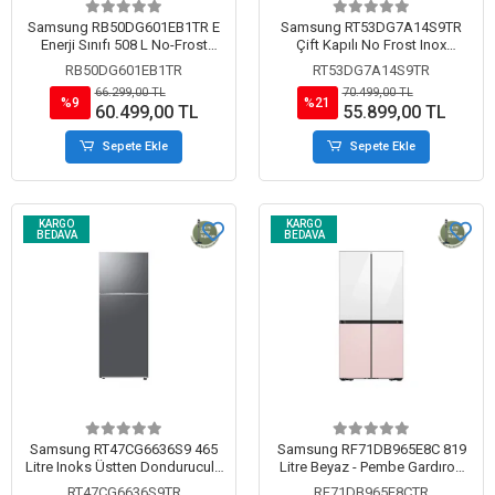
Samsung RB50DG601EB1TR E
Samsung RT53DG7A14S9TR
Enerji Sınıfı 508 L No-Frost
Çift Kapılı No Frost Inox
Alttan Donduruculu Buzdolabı
Buzdolabı
RB50DG601EB1TR
RT53DG7A14S9TR
Siyah
66.299,00 TL
70.499,00 TL
%9
%21
60.499,00 TL
55.899,00 TL
Sepete Ekle
Sepete Ekle
KARGO
KARGO
BEDAVA
BEDAVA
Samsung RT47CG6636S9 465
Samsung RF71DB965E8C 819
Litre Inoks Üstten Donduruculu
Litre Beyaz - Pembe Gardırop
Buzdolabı
Tipi Buzdolabı
RT47CG6636S9TR
RF71DB965E8CTR