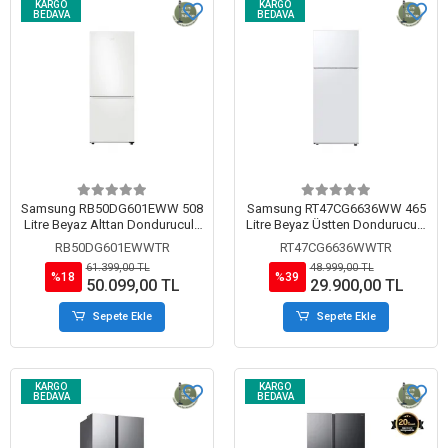
KARGO
KARGO
BEDAVA
BEDAVA
Samsung RB50DG601EWW 508
Samsung RT47CG6636WW 465
Litre Beyaz Alttan Donduruculu
Litre Beyaz Üstten Donduruculu
Buzdolabı
Buzdolabı
RB50DG601EWWTR
RT47CG6636WWTR
61.399,00 TL
48.999,00 TL
%18
%39
50.099,00 TL
29.900,00 TL
Sepete Ekle
Sepete Ekle
KARGO
KARGO
BEDAVA
BEDAVA