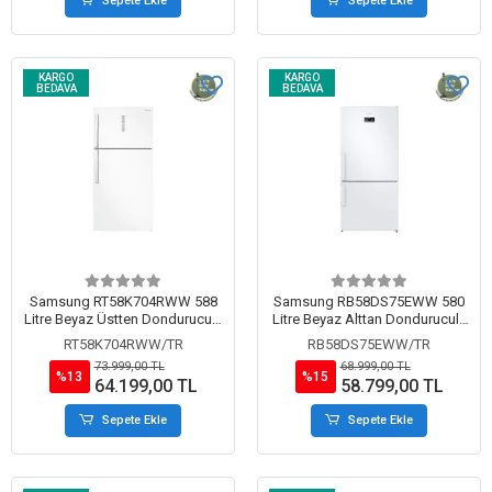
Sepete Ekle
Sepete Ekle
KARGO
KARGO
BEDAVA
BEDAVA
Samsung RT58K704RWW 588
Samsung RB58DS75EWW 580
Litre Beyaz Üstten Donduruculu
Litre Beyaz Alttan Donduruculu
Buzdolabı
Buzdolabı
RT58K704RWW/TR
RB58DS75EWW/TR
73.999,00 TL
68.999,00 TL
%13
%15
64.199,00 TL
58.799,00 TL
Sepete Ekle
Sepete Ekle