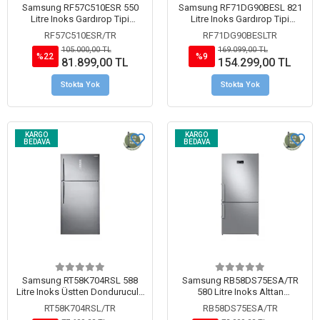
Samsung RF57C510ESR 550
Samsung RF71DG90BESL 821
Litre Inoks Gardırop Tipi
Litre Inoks Gardırop Tipi
Buzdolabı
Buzdolabı
RF57C510ESR/TR
RF71DG90BESLTR
105.000,00 TL
169.099,00 TL
%22
%9
81.899,00 TL
154.299,00 TL
Stokta Yok
Stokta Yok
KARGO
KARGO
BEDAVA
BEDAVA
Samsung RT58K704RSL 588
Samsung RB58DS75ESA/TR
Litre Inoks Üstten Donduruculu
580 Litre Inoks Alttan
Buzdolabı
Donduruculu Buzdolabı
RT58K704RSL/TR
RB58DS75ESA/TR