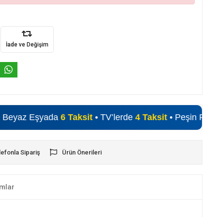
İade ve Değişim
 Eşyada
6 Taksit
• TV’lerde
4 Taksit
• Peşin Fiyatına Alışv
lefonla Sipariş
Ürün Önerileri
mlar