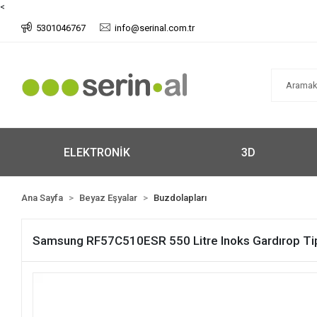
<
5301046767
info@serinal.com.tr
ELEKTRONİK
3D
Ana Sayfa
Beyaz Eşyalar
Buzdolapları
Samsung RF57C510ESR 550 Litre Inoks Gardırop Tip