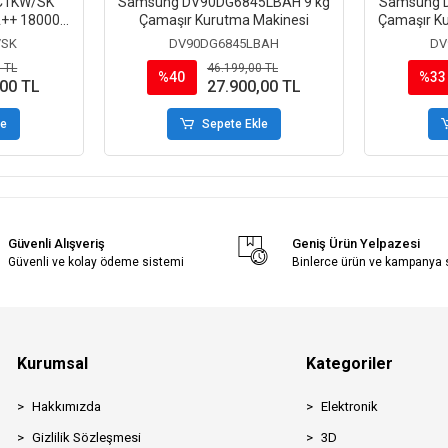
C1KW/SK
Samsung DV90DG6845LBAH 9 kg
Samsung 
A++ 18000
Çamaşır Kurutma Makinesi
Çamaşır K
 Split Klima
/SK
DV90DG6845LBAH
DV
 TL
46.199,00 TL
%40
%33
,00 TL
27.900,00 TL
le
Sepete Ekle
Güvenli Alışveriş
Geniş Ürün Yelpazesi
Güvenli ve kolay ödeme sistemi
Binlerce ürün ve kampanya
Kurumsal
Kategoriler
Hakkımızda
Elektronik
Gizlilik Sözleşmesi
3D