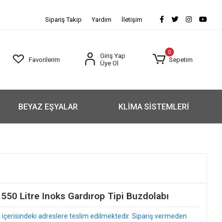
Sipariş Takip
Yardım
İletişim
0
Giriş Yap
Favorilerim
Sepetim
Üye Ol
BEYAZ EŞYALAR
KLİMA SİSTEMLERİ
0 Litre Inoks Gardırop Tipi Buzdolabı
arı içerisindeki adreslere teslim edilmektedir. Sipariş vermeden