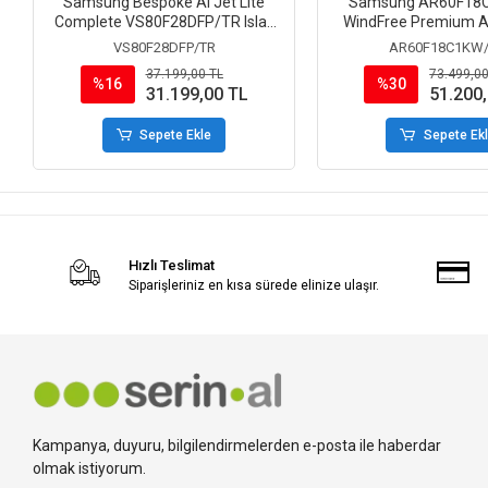
Samsung Bespoke AI Jet Lite
Samsung AR60F18
Complete VS80F28DFP/TR Islak
WindFree Premium 
Kuru Şarjlı Dikey Süpürge
BTU Inverter Duvar Tipi
VS80F28DFP/TR
AR60F18C1KW
37.199,00 TL
73.499,00
%16
%30
31.199,00 TL
51.200
Sepete Ekle
Sepete Ek
Hızlı Teslimat
Siparişleriniz en kısa sürede elinize ulaşır.
Kampanya, duyuru, bilgilendirmelerden e-posta ile haberdar
olmak istiyorum.