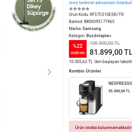
önce teslimat adresinizin İstanbu
Ürün Kodu:
RF57C510ESR/TR
Barkod:
8806095177465
Marka:
Samsung
Kategori:
Buzdolapları
105.000,00 TL
%22
81.899,00 T
indirim
10.305,62 TL 'den başlayan taksitl
Kombin Ürünler
NESPRESSO 
35.000,00 TL
Ürün stokta bulunmamaktadır