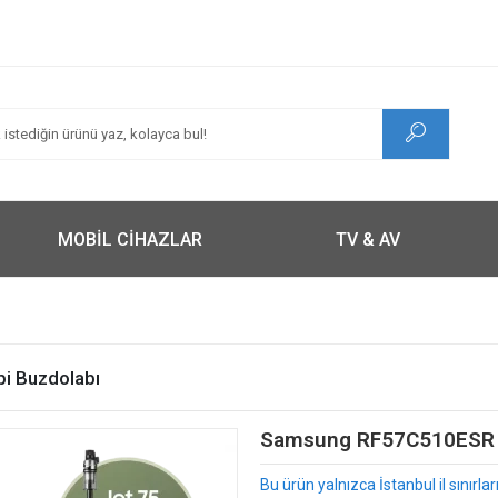
MOBİL CİHAZLAR
TV & AV
i Buzdolabı
Samsung RF57C510ESR 55
Bu ürün yalnızca İstanbul il sınırl