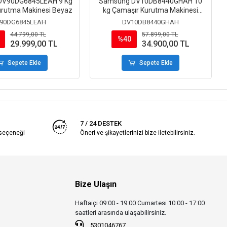
DV90DG6845LEAH 9 Kg
Samsung DV10DB8440GHAH 10
urutma Makinesi Beyaz
kg Çamaşır Kurutma Makinesi
Beyaz
90DG6845LEAH
DV10DB8440GHAH
44.799,00 TL
57.899,00 TL
%40
29.999,00 TL
34.900,00 TL
Sepete Ekle
Sepete Ekle
7 / 24 DESTEK
 seçeneği
Öneri ve şikayetlerinizi bize iletebilirsiniz.
Bize Ulaşın
Haftaiçi 09:00 - 19:00 Cumartesi 10:00 - 17:00
saatleri arasında ulaşabilirsiniz.
5301046767