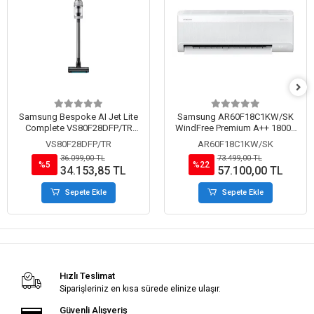
Samsung Bespoke AI Jet Lite
Samsung AR60F18C1KW/SK
Complete VS80F28DFP/TR
WindFree Premium A++ 18000
Islak Kuru Şarjlı Dikey Süpürge
BTU Inverter Duvar Tipi Split
VS80F28DFP/TR
AR60F18C1KW/SK
Klima
36.099,00 TL
73.499,00 TL
%5
%22
34.153,85 TL
57.100,00 TL
Sepete Ekle
Sepete Ekle
Hızlı Teslimat
Siparişleriniz en kısa sürede elinize ulaşır.
Güvenli Alışveriş