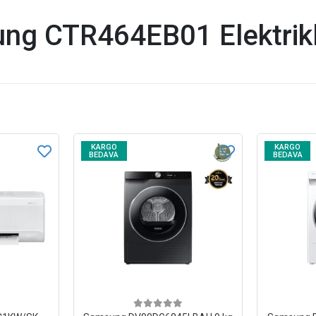
ng CTR464EB01 Elektrikl
KARGO
KARGO
BEDAVA
BEDAVA