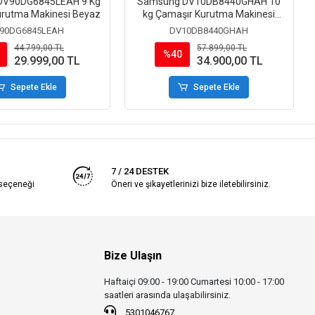
DV90DG6845LEAH 9 Kg
Samsung DV10DB8440GHAH 10
urutma Makinesi Beyaz
kg Çamaşır Kurutma Makinesi
Beyaz
90DG6845LEAH
DV10DB8440GHAH
44.799,00 TL
57.899,00 TL
%40
29.999,00 TL
34.900,00 TL
Sepete Ekle
Sepete Ekle
7 / 24 DESTEK
 seçeneği
Öneri ve şikayetlerinizi bize iletebilirsiniz.
Bize Ulaşın
Haftaiçi 09:00 - 19:00 Cumartesi 10:00 - 17:00
saatleri arasında ulaşabilirsiniz.
5301046767