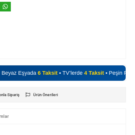
 Eşyada
6 Taksit
• TV’lerde
4 Taksit
• Peşin Fiyatına Alışv
onla Sipariş
Ürün Önerileri
mlar