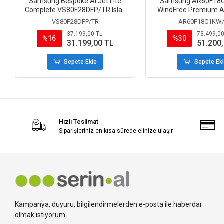
Samsung Bespoke AI Jet Lite
Samsung AR60F18
Complete VS80F28DFP/TR Islak
WindFree Premium 
Kuru Şarjlı Dikey Süpürge
BTU Inverter Duvar Tipi
VS80F28DFP/TR
AR60F18C1KW
37.199,00 TL
73.499,00
%16
%30
31.199,00 TL
51.200
Sepete Ekle
Sepete Ek
Hızlı Teslimat
Siparişleriniz en kısa sürede elinize ulaşır.
Kampanya, duyuru, bilgilendirmelerden e-posta ile haberdar
olmak istiyorum.