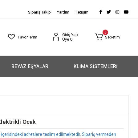
Sipariş Takip
Yardım
İletişim
0
Giriş Yap
Favorilerim
Sepetim
Üye Ol
BEYAZ EŞYALAR
KLİMA SİSTEMLERİ
ktrikli Ocak
arı içerisindeki adreslere teslim edilmektedir. Sipariş vermeden