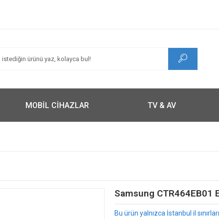
MOBİL CİHAZLAR
TV & AV
Samsung CTR464EB01 Ele
Bu ürün yalnızca İstanbul il sınırl