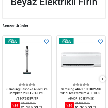
Beyaz Elektrikli Fırın
Benzer Ürünler
KARGO
KARGO
BEDAVA
BEDAVA
Samsung Bespoke AI Jet Lite
Samsung AR60F18C1KW/SK
Complete VS80F28DFP/TR
WindFree Premium A++ 18000
Islak Kuru Şarjlı Dikey Süpürge
BTU Inverter Duvar Tipi Split
VS80F28DFP/TR
AR60F18C1KW/SK
Klima
37.199,00 TL
73.499,00 TL
%16
%30
31.199,00 TL
51.200,00 TL