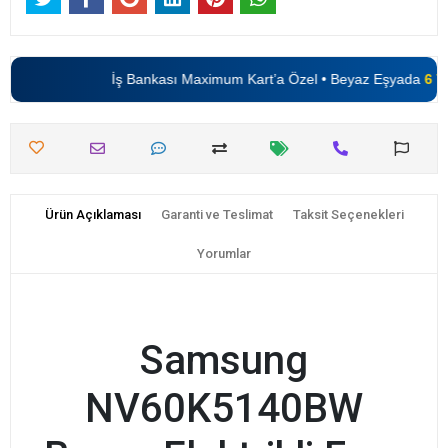
İş Bankası Maximum Kart’a Özel • Beyaz Eşyada
6 Tak
Ürün Açıklaması
Garanti ve Teslimat
Taksit Seçenekleri
Yorumlar
Samsung
NV60K5140BW