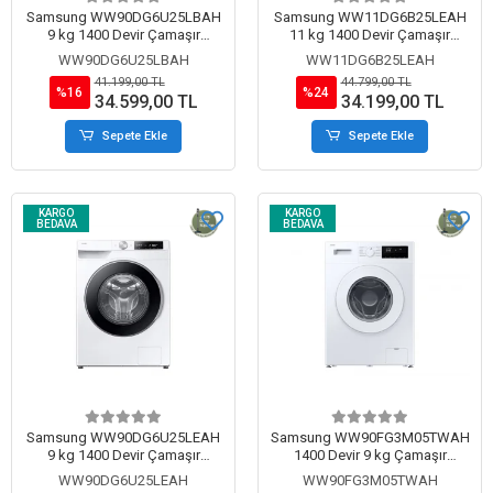
Samsung WW90DG6U25LBAH
Samsung WW11DG6B25LEAH
9 kg 1400 Devir Çamaşır
11 kg 1400 Devir Çamaşır
Makinesi Siyah
Makinesi Beyaz
WW90DG6U25LBAH
WW11DG6B25LEAH
41.199,00 TL
44.799,00 TL
%16
%24
34.599,00 TL
34.199,00 TL
Sepete Ekle
Sepete Ekle
KARGO
KARGO
BEDAVA
BEDAVA
Samsung WW90DG6U25LEAH
Samsung WW90FG3M05TWAH
9 kg 1400 Devir Çamaşır
1400 Devir 9 kg Çamaşır
Makinesi Beyaz
Makinesi
WW90DG6U25LEAH
WW90FG3M05TWAH