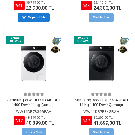
38.799,00 TL
28.115,01 TL
%41
%14
22.900,00 TL
24.300,00 TL
Sepete Ekle
Stokta Yok
KARGO
KARGO
BEDAVA
BEDAVA
Samsung WW11DB7B34GEAH
Samsung WW11DB7B34GBAH
1400 Devir 11 kg Çamaşır
11 kg 1400 Devir Çamaşır
Makinesi Beyaz
Makinesi Siyah
WW11DB7B34GEAH
WW11DB7B34GBAH
48.599,00 TL
50.299,00 TL
%17
%17
40.399,00 TL
41.899,00 TL
Stokta Yok
Stokta Yok