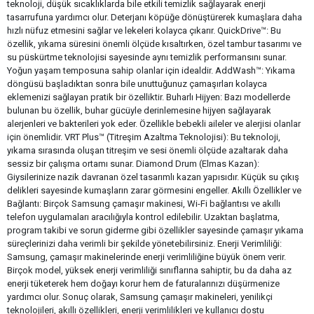
teknoloji, düşük sıcaklıklarda bile etkili temizlik sağlayarak enerji
tasarrufuna yardımcı olur. Deterjanı köpüğe dönüştürerek kumaşlara daha
hızlı nüfuz etmesini sağlar ve lekeleri kolayca çıkarır. QuickDrive™: Bu
özellik, yıkama süresini önemli ölçüde kısaltırken, özel tambur tasarımı ve
su püskürtme teknolojisi sayesinde aynı temizlik performansını sunar.
Yoğun yaşam temposuna sahip olanlar için idealdir. AddWash™: Yıkama
döngüsü başladıktan sonra bile unuttuğunuz çamaşırları kolayca
eklemenizi sağlayan pratik bir özelliktir. Buharlı Hijyen: Bazı modellerde
bulunan bu özellik, buhar gücüyle derinlemesine hijyen sağlayarak
alerjenleri ve bakterileri yok eder. Özellikle bebekli aileler ve alerjisi olanlar
için önemlidir. VRT Plus™ (Titreşim Azaltma Teknolojisi): Bu teknoloji,
yıkama sırasında oluşan titreşim ve sesi önemli ölçüde azaltarak daha
sessiz bir çalışma ortamı sunar. Diamond Drum (Elmas Kazan):
Giysilerinize nazik davranan özel tasarımlı kazan yapısıdır. Küçük su çıkış
delikleri sayesinde kumaşların zarar görmesini engeller. Akıllı Özellikler ve
Bağlantı: Birçok Samsung çamaşır makinesi, Wi-Fi bağlantısı ve akıllı
telefon uygulamaları aracılığıyla kontrol edilebilir. Uzaktan başlatma,
program takibi ve sorun giderme gibi özellikler sayesinde çamaşır yıkama
süreçlerinizi daha verimli bir şekilde yönetebilirsiniz. Enerji Verimliliği:
Samsung, çamaşır makinelerinde enerji verimliliğine büyük önem verir.
Birçok model, yüksek enerji verimliliği sınıflarına sahiptir, bu da daha az
enerji tüketerek hem doğayı korur hem de faturalarınızı düşürmenize
yardımcı olur. Sonuç olarak, Samsung çamaşır makineleri, yenilikçi
teknolojileri, akıllı özellikleri, enerji verimlilikleri ve kullanıcı dostu