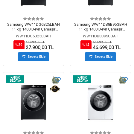
Samsung WW11DG6B25LBAH
Samsung WW11DB8B95GBAH
11 kg 1400 Devir Çamaşır
11 kg 1400 Devir Çamaşır
Makinesi Siyah
Makinesi Siyah
WW11DG6B25LBAH
WW11DB8B95GBAH
45.599,00 TL
54.099,00 TL
%39
%14
27.900,00 TL
46.699,00 TL
Sepete Ekle
Sepete Ekle
KARGO
KARGO
BEDAVA
BEDAVA