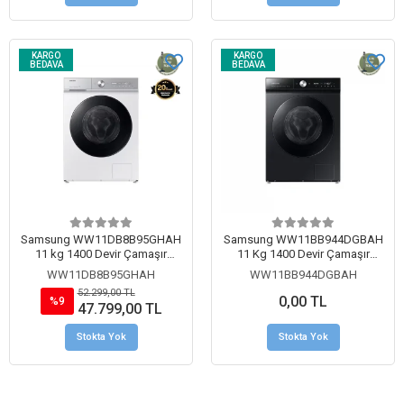
KARGO
KARGO
BEDAVA
BEDAVA
Samsung WW11DB8B95GHAH
Samsung WW11BB944DGBAH
11 kg 1400 Devir Çamaşır
11 Kg 1400 Devir Çamaşır
Makinesi Beyaz
Makinesi Siyah
WW11DB8B95GHAH
WW11BB944DGBAH
52.299,00 TL
0,00 TL
%9
47.799,00 TL
Stokta Yok
Stokta Yok