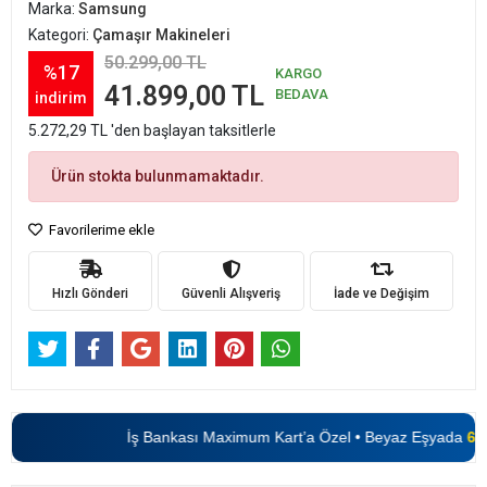
Marka:
Samsung
Kategori:
Çamaşır Makineleri
50.299,00 TL
%17
KARGO
41.899,00 TL
BEDAVA
indirim
5.272,29 TL 'den başlayan taksitlerle
Ürün stokta bulunmamaktadır.
Favorilerime ekle
Hızlı Gönderi
Güvenli Alışveriş
İade ve Değişim
İş Bankası Maximum Kart’a Özel • Beyaz Eşyada
6 Tak