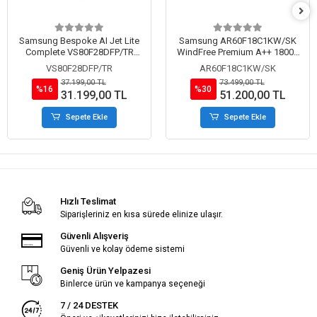
Samsung Bespoke AI Jet Lite
Samsung AR60F18C1KW/SK
Complete VS80F28DFP/TR
WindFree Premium A++ 18000
Islak Kuru Şarjlı Dikey Süpürge
BTU Inverter Duvar Tipi Split
VS80F28DFP/TR
AR60F18C1KW/SK
Klima
37.199,00 TL
73.499,00 TL
%16
%30
31.199,00 TL
51.200,00 TL
Sepete Ekle
Sepete Ekle
Hızlı Teslimat
Siparişleriniz en kısa sürede elinize ulaşır.
Güvenli Alışveriş
Güvenli ve kolay ödeme sistemi
Geniş Ürün Yelpazesi
Binlerce ürün ve kampanya seçeneği
7 / 24 DESTEK