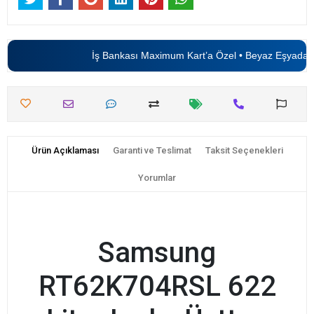
İş Bankası Maximum Kart’a Özel • Beyaz Eşyada
6 
Ürün Açıklaması
Garanti ve Teslimat
Taksit Seçenekleri
Yorumlar
Samsung
RT62K704RSL 622