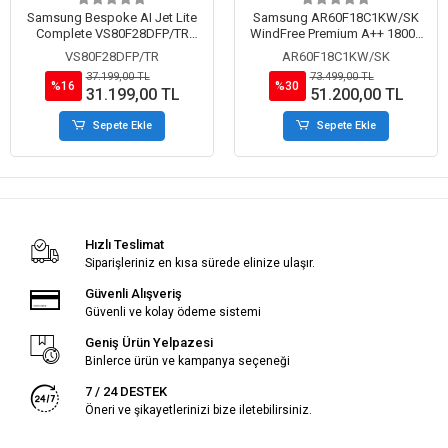
Samsung Bespoke AI Jet Lite
Samsung AR60F18C1KW/SK
Complete VS80F28DFP/TR
WindFree Premium A++ 18000
Islak Kuru Şarjlı Dikey Süpürge
BTU Inverter Duvar Tipi Split
VS80F28DFP/TR
AR60F18C1KW/SK
Klima
37.199,00 TL
73.499,00 TL
%16
%30
31.199,00 TL
51.200,00 TL
Sepete Ekle
Sepete Ekle
Hızlı Teslimat
Siparişleriniz en kısa sürede elinize ulaşır.
Güvenli Alışveriş
Güvenli ve kolay ödeme sistemi
Geniş Ürün Yelpazesi
Binlerce ürün ve kampanya seçeneği
7 / 24 DESTEK
Öneri ve şikayetlerinizi bize iletebilirsiniz.