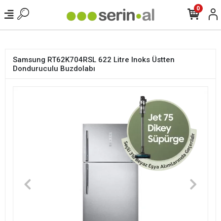
<
0
Samsung RT62K704RSL 622 Litre Inoks Üstten
Donduruculu Buzdolabı