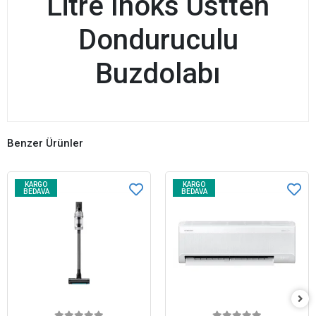
Litre Inoks Üstten
Donduruculu
Buzdolabı
Benzer Ürünler
KARGO
KARGO
BEDAVA
BEDAVA