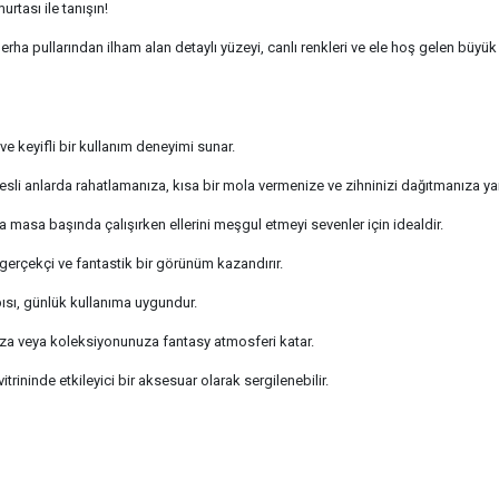
tası ile tanışın!
erha pullarından ilham alan detaylı yüzeyi, canlı renkleri ve ele hoş gelen büyük
e keyifli bir kullanım deneyimi sunar.
esli anlarda rahatlamanıza, kısa bir mola vermenize ve zihninizi dağıtmanıza yar
 masa başında çalışırken ellerini meşgul etmeyi sevenler için idealdir.
gerçekçi ve fantastik bir görünüm kazandırır.
sı, günlük kullanıma uygundur.
nıza veya koleksiyonunuza fantasy atmosferi katar.
trininde etkileyici bir aksesuar olarak sergilenebilir.