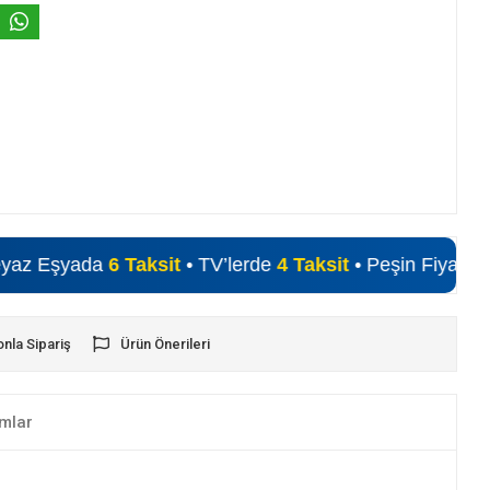
da
6 Taksit
• TV’lerde
4 Taksit
• Peşin Fiyatına Alışveriş F
onla Sipariş
Ürün Önerileri
mlar