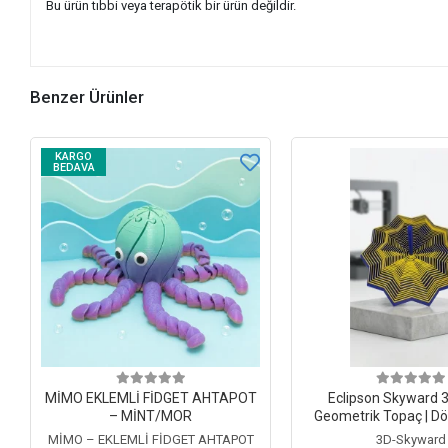
Bu ürün tıbbi veya terapötik bir ürün değildir.
Benzer Ürünler
KARGO
BEDAVA
MİMO EKLEMLİ FİDGET AHTAPOT
Eclipson Skyward 3
– MİNT/MOR
Geometrik Topaç | D
Oyuncağı Spin
MİMO – EKLEMLİ FİDGET AHTAPOT
3D-Skyward