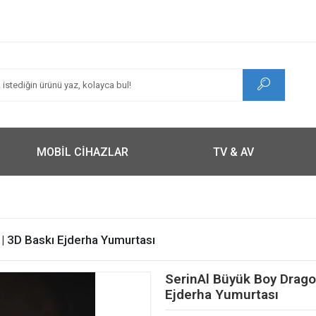
MOBİL CİHAZLAR
TV & AV
| 3D Baskı Ejderha Yumurtası
SerinAl Büyük Boy Drago
Ejderha Yumurtası