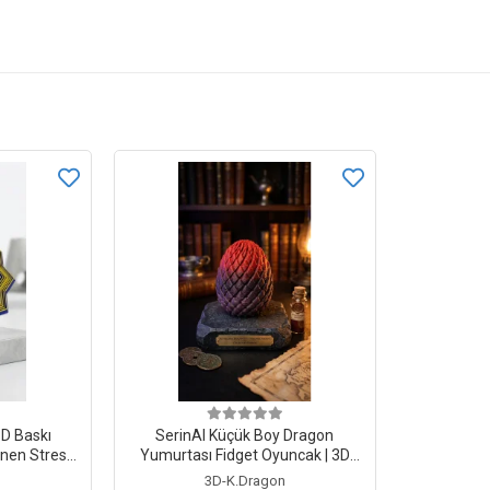
D Baskı
SerinAl Küçük Boy Dragon
önen Stres
Yumurtası Fidget Oyuncak | 3D
 Top
Baskı Ejderha Yumurtası Mini
3D-K.Dragon