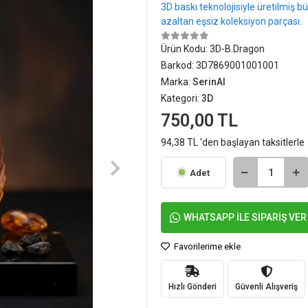
3D baskı teknolojisiyle üretilmiş 
azaltan eşsiz koleksiyon parçası.
Ürün Kodu:
3D-B.Dragon
Barkod:
3D7869001001001
Marka:
SerinAl
Kategori:
3D
750,00 TL
94,38 TL 'den başlayan taksitlerle
Adet
WHATSAPP İLE SİPARİŞ VER
Favorilerime ekle
Hızlı Gönderi
Güvenli Alışveriş