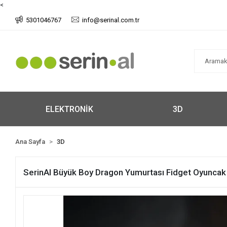
<
5301046767
info@serinal.com.tr
ELEKTRONİK
3D
Ana Sayfa
3D
SerinAl Büyük Boy Dragon Yumurtası Fidget Oyuncak 