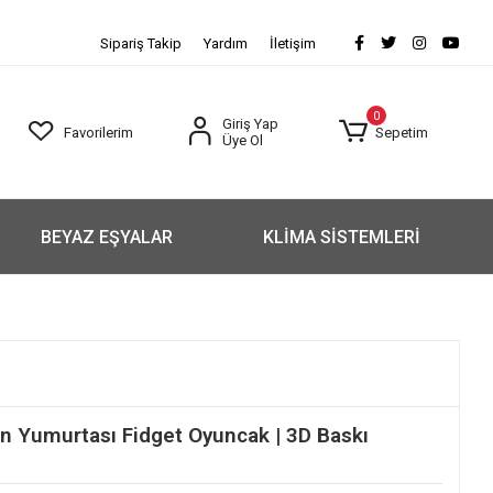
Sipariş Takip
Yardım
İletişim
0
Giriş Yap
Favorilerim
Sepetim
Üye Ol
BEYAZ EŞYALAR
KLİMA SİSTEMLERİ
n Yumurtası Fidget Oyuncak | 3D Baskı