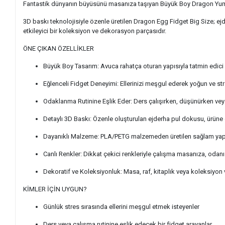
Fantastik dünyanın büyüsünü masanıza taşıyan Büyük Boy Dragon Yumur
3D baskı teknolojisiyle özenle üretilen Dragon Egg Fidget Big Size; ejd
etkileyici bir koleksiyon ve dekorasyon parçasıdır.
ÖNE ÇIKAN ÖZELLİKLER
Büyük Boy Tasarım: Avuca rahatça oturan yapısıyla tatmin edici v
Eğlenceli Fidget Deneyimi: Ellerinizi meşgul ederek yoğun ve str
Odaklanma Rutinine Eşlik Eder: Ders çalışırken, düşünürken veya
Detaylı 3D Baskı: Özenle oluşturulan ejderha pul dokusu, ürüne 
Dayanıklı Malzeme: PLA/PETG malzemeden üretilen sağlam yapı
Canlı Renkler: Dikkat çekici renkleriyle çalışma masanıza, oda
Dekoratif ve Koleksiyonluk: Masa, raf, kitaplık veya koleksiyon vi
KİMLER İÇİN UYGUN?
Günlük stres sırasında ellerini meşgul etmek isteyenler
Ders veya çalışma rutinine eşlik edecek bir fidget arayanlar