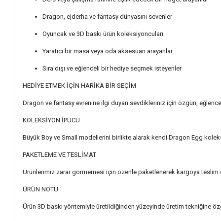
Dragon, ejderha ve fantasy dünyasını sevenler
Oyuncak ve 3D baskı ürün koleksiyoncuları
Yaratıcı bir masa veya oda aksesuarı arayanlar
Sıra dışı ve eğlenceli bir hediye seçmek isteyenler
HEDİYE ETMEK İÇİN HARİKA BİR SEÇİM
Dragon ve fantasy evrenine ilgi duyan sevdikleriniz için özgün, eğlenceli 
KOLEKSİYON İPUCU
Büyük Boy ve Small modellerini birlikte alarak kendi Dragon Egg koleksi
PAKETLEME VE TESLİMAT
Ürünlerimiz zarar görmemesi için özenle paketlenerek kargoya teslim ed
ÜRÜN NOTU
Ürün 3D baskı yöntemiyle üretildiğinden yüzeyinde üretim tekniğine özgü 