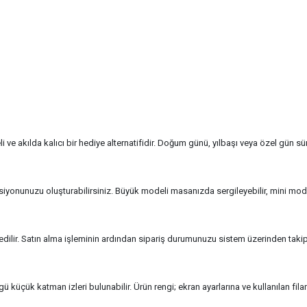
ve akılda kalıcı bir hediye alternatifidir. Doğum günü, yılbaşı veya özel gün sürpri
yonunuzu oluşturabilirsiniz. Büyük modeli masanızda sergileyebilir, mini modeli
ilir. Satın alma işleminin ardından sipariş durumunuzu sistem üzerinden takip 
küçük katman izleri bulunabilir. Ürün rengi; ekran ayarlarına ve kullanılan filam