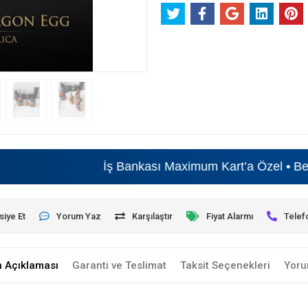
İş Bankası Maximum Kart’a Özel • Beyaz Eşya
siye Et
Yorum Yaz
Karşılaştır
Fiyat Alarmı
Telef
n Açıklaması
Garanti ve Teslimat
Taksit Seçenekleri
Yoru