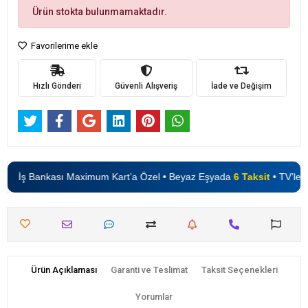
Ürün stokta bulunmamaktadır.
Favorilerime ekle
Hızlı Gönderi
Güvenli Alışveriş
İade ve Değişim
İş Bankası Maximum Kart’a Özel • Beyaz Eşyada
6 Taksit
• TV’lerd
Ürün Açıklaması
Garanti ve Teslimat
Taksit Seçenekleri
Yorumlar