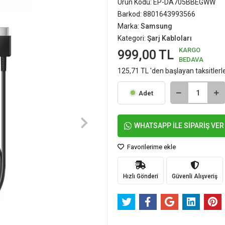
Ürün Kodu:
EP-DA705BBEGWW
Barkod:
8801643993566
Marka:
Samsung
Kategori:
Şarj Kabloları
KARGO
999,00 TL
BEDAVA
125,71 TL 'den başlayan taksitlerl
Adet
WHATSAPP İLE SİPARİŞ VER
Favorilerime ekle
Hızlı Gönderi
Güvenli Alışveriş