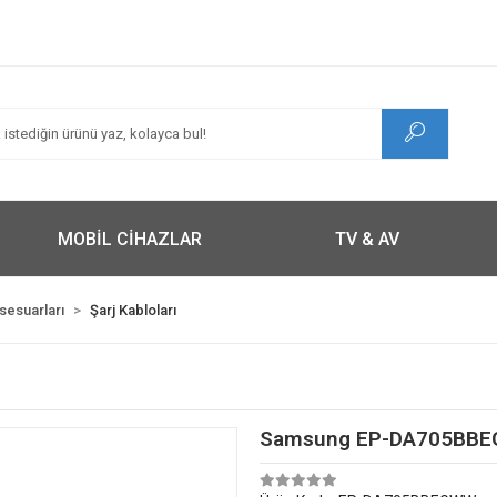
MOBİL CİHAZLAR
TV & AV
ksesuarları
Şarj Kabloları
Samsung EP-DA705BBEG