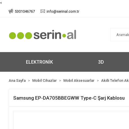
<
5301046767
info@serinal.com.tr
ELEKTRONİK
3D
Ana Sayfa
Mobil Cihazlar
Mobil Aksesuarlar
Akıllı Telefon A
Samsung EP-DA705BBEGWW Type-C Şarj Kablosu