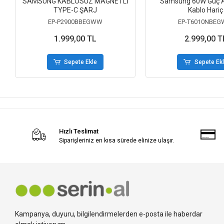
SAMSUNG KABLOSUZ MAGNETLİ
Samsung 60W Güç 
TYPE-C ŞARJ
Kablo Hariç
EP-P2900BBEGWW
EP-T6010NBE
1.999,00 TL
2.999,00 T
Sepete Ekle
Sepete Ek
Hızlı Teslimat
Siparişleriniz en kısa sürede elinize ulaşır.
Kampanya, duyuru, bilgilendirmelerden e-posta ile haberdar