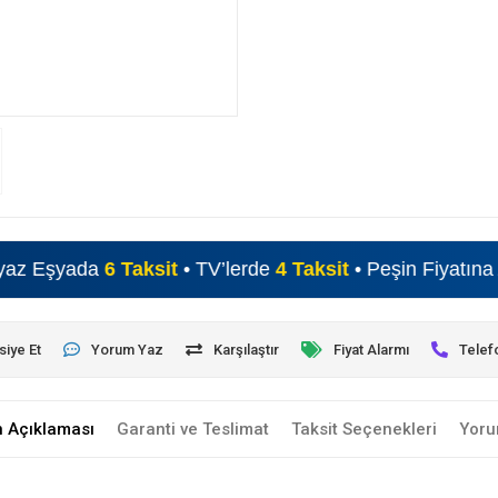
yada
6 Taksit
• TV’lerde
4 Taksit
• Peşin Fiyatına Alışveri
siye Et
Yorum Yaz
Karşılaştır
Fiyat Alarmı
Telef
n Açıklaması
Garanti ve Teslimat
Taksit Seçenekleri
Yoru