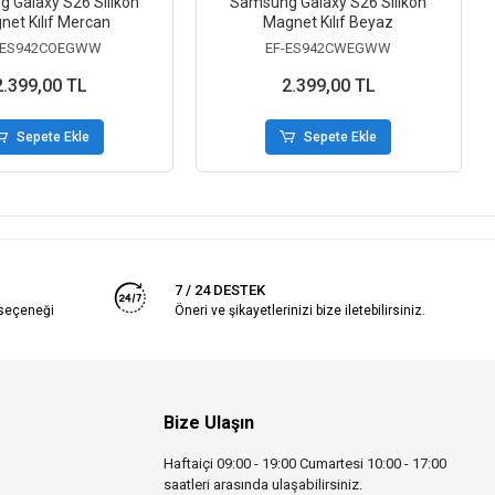
 Galaxy S26 Silikon
Samsung Galaxy S26 Silikon
net Kılıf Mercan
Magnet Kılıf Beyaz
-ES942COEGWW
EF-ES942CWEGWW
2.399,00 TL
2.399,00 TL
Sepete Ekle
Sepete Ekle
7 / 24 DESTEK
 seçeneği
Öneri ve şikayetlerinizi bize iletebilirsiniz.
Bize Ulaşın
Haftaiçi 09:00 - 19:00 Cumartesi 10:00 - 17:00
saatleri arasında ulaşabilirsiniz.