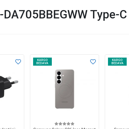
-DA705BBEGWW Type-C Ş
KARGO
KARGO
BEDAVA
BEDAVA