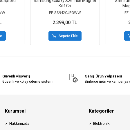
Adaptörü
Samsung Galaxy S26 İnce Magnet
Samsung
Kılıf Gri
Mag
GWW
EF-SS942CJEGWW
EF
L
2.399,00 TL
le
Sepete Ekle
Güvenli Alışveriş
Geniş Ürün Yelpazesi
Güvenli ve kolay ödeme sistemi
Binlerce ürün ve kampanya
Kurumsal
Kategoriler
Hakkımızda
Elektronik