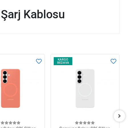
arj Kablosu
KARGO
BEDAVA