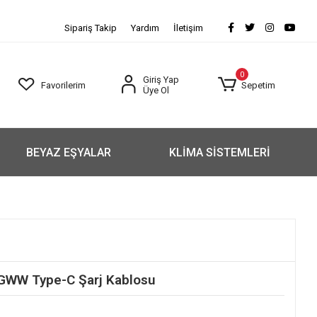
Sipariş Takip
Yardım
İletişim
0
Giriş Yap
Favorilerim
Sepetim
Üye Ol
BEYAZ EŞYALAR
KLİMA SİSTEMLERİ
WW Type-C Şarj Kablosu