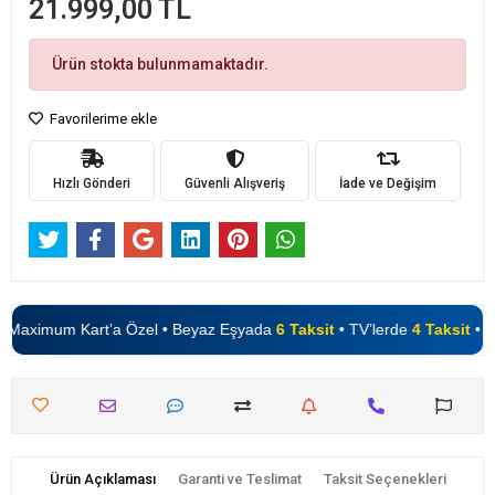
21.999,00 TL
Ürün stokta bulunmamaktadır.
Favorilerime ekle
Hızlı Gönderi
Güvenli Alışveriş
İade ve Değişim
Maximum Kart’a Özel • Beyaz Eşyada
6 Taksit
• TV’lerde
4 Taksit
• Peşi
Ürün Açıklaması
Garanti ve Teslimat
Taksit Seçenekleri