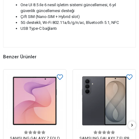
One UI 8.5 ile 6 nesil işletim sistemi güncellemesi, 6 yıl
güvenlik güncellemesi desteği
Çift SIM (Nano-SIM + Hybrid slot)
5G destekli, Wi-Fi 802.11a/b/g/n/ac, Bluetooth 5.1, NFC
USB Type-C bağlantı
Benzer Ürünler
SAMSUNG GALAXY Z FOLD
SAMSUNG GALAXY Z FLIP8