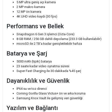
5 MP ultra geniş açı kamera
2 MP makro kamera
12 MP ön kamera
4K UHD video kaydı (30 fps)
Performans ve Bellek
Snapdragon 6 Gen 3 işlemci (Octa-Core)
8 GB RAM / 256 GB dahili depolama (233.3 GB kullanılabilir)
microSD ile 2 TB'a kadar genişletilebilir hafıza
Batarya ve Şarj
5000 mAh (tipik) batarya
23 saate kadar video oynatma süresi
Super Fast Charging ile 30 dakikada %45 şarj
Dayanıklılık ve Güvenlik
IP64 su ve toz direnci
Corning Gorilla Glass Victus+ ön ve arka koruma
Samsung Knox Vault ile gelişmiş veri güvenliği
Yazılım ve Bağlantı