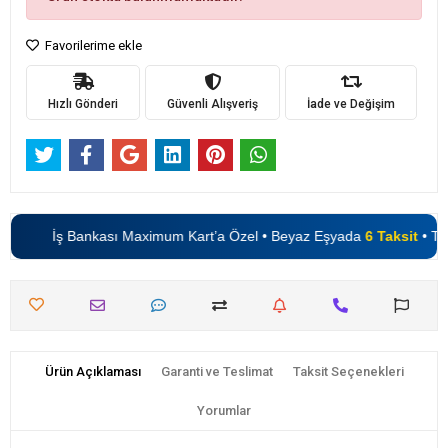
Favorilerime ekle
Hızlı Gönderi
Güvenli Alışveriş
İade ve Değişim
İş Bankası Maximum Kart’a Özel • Beyaz Eşyada
6 Taksit
• TV’
Ürün Açıklaması
Garanti ve Teslimat
Taksit Seçenekleri
Yorumlar