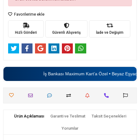
Favorilerime ekle
Hızlı Gönderi
Güvenli Alışveriş
İade ve Değişim
İş Bankası Maximum Kart’a Özel • Beyaz Eşyada
6
Ürün Açıklaması
Garanti ve Teslimat
Taksit Seçenekleri
Yorumlar