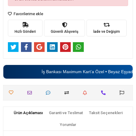
Favorilerime ekle
Hızlı Gönderi
Güvenli Alışveriş
İade ve Değişim
İş Bankası Maximum Kart’a Özel • Beyaz Eşyada
6
Ürün Açıklaması
Garanti ve Teslimat
Taksit Seçenekleri
Yorumlar