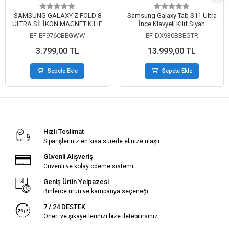
SAMSUNG GALAXY Z FOLD 8
Samsung Galaxy Tab S11 Ultra
ULTRA SİLİKON MAGNET KILIF
İnce Klavyeli Kılıf Siyah
EF-EF976CBEGWW
EF-DX930BBEGTR
3.799,00 TL
13.999,00 TL
Sepete Ekle
Sepete Ekle
Hızlı Teslimat
Siparişleriniz en kısa sürede elinize ulaşır.
Güvenli Alışveriş
Güvenli ve kolay ödeme sistemi
Geniş Ürün Yelpazesi
Binlerce ürün ve kampanya seçeneği
7 / 24 DESTEK
Öneri ve şikayetlerinizi bize iletebilirsiniz.