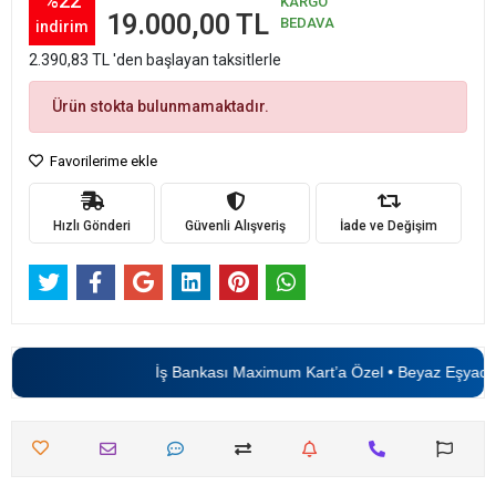
%22
KARGO
19.000,00 TL
BEDAVA
indirim
2.390,83 TL 'den başlayan taksitlerle
Ürün stokta bulunmamaktadır.
Favorilerime ekle
Hızlı Gönderi
Güvenli Alışveriş
İade ve Değişim
İş Bankası Maximum Kart’a Özel • Beyaz Eşyada
6