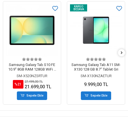
KARGO
BEDAVA
Samsung Galaxy Tab S10 FE
Samsung Galaxy Tab A11 SM-
10.9'' 8GB RAM 128GB WiFi S
X130 128 GB 8.7" Tablet Gri
Pen'li Tablet - Gümüş (SM-
SM-X520NZSRTUR
SM-X130NZAETUR
X520NZSRTUR)
27.499,00 TL
9.999,00 TL
%21
21.699,00 TL
Sepete Ekle
Sepete Ekle