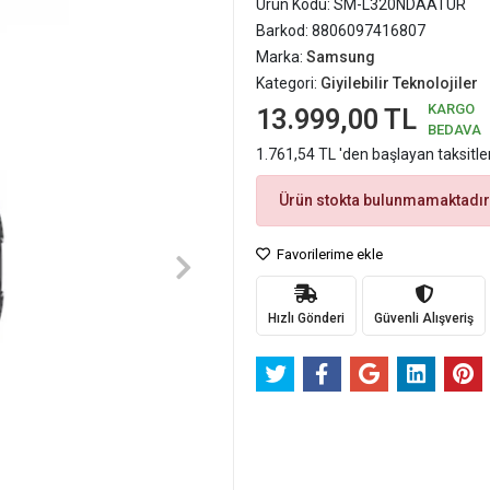
Ürün Kodu:
SM-L320NDAATUR
Barkod:
8806097416807
Marka:
Samsung
Kategori:
Giyilebilir Teknolojiler
KARGO
13.999,00 TL
BEDAVA
1.761,54 TL 'den başlayan taksitle
Ürün stokta bulunmamaktadır
Favorilerime ekle
Hızlı Gönderi
Güvenli Alışveriş