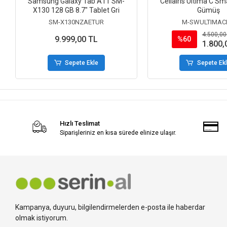
Samsung Galaxy Tab A11 SM-
Cellairis Ultima C S
X130 128 GB 8.7" Tablet Gri
Gümüş
SM-X130NZAETUR
M-SWULTIMAC
4.500,00
9.999,00 TL
%60
1.800,
Sepete Ekle
Sepete Ek
Hızlı Teslimat
Siparişleriniz en kısa sürede elinize ulaşır.
Kampanya, duyuru, bilgilendirmelerden e-posta ile haberdar
olmak istiyorum.