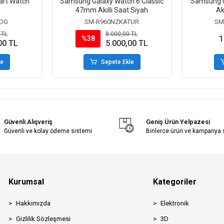
mart Watch
Samsung Galaxy Watch 6 Classic
Samsung G
47mm Akıllı Saat Siyah
Ak
DG
SM-R960NZKATUR
SM
 TL
8.000,00 TL
1
%38
00 TL
5.000,00 TL
le
Sepete Ekle
Güvenli Alışveriş
Geniş Ürün Yelpazesi
Güvenli ve kolay ödeme sistemi
Binlerce ürün ve kampanya
Kurumsal
Kategoriler
Hakkımızda
Elektronik
Gizlilik Sözleşmesi
3D