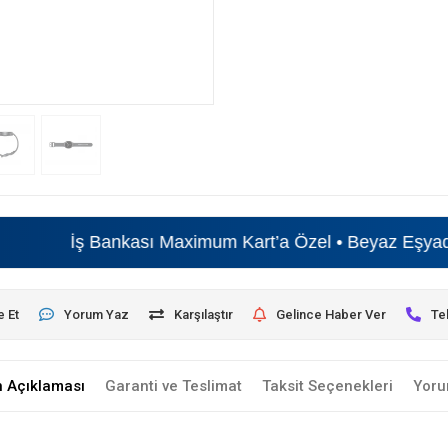
İş Bankası Maximum Kart’a Özel • Beyaz Eşyada
6 Tak
e Et
Yorum Yaz
Karşılaştır
Gelince Haber Ver
Te
n Açıklaması
Garanti ve Teslimat
Taksit Seçenekleri
Yoru