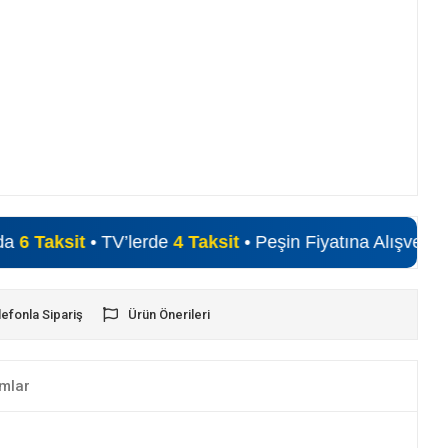
sit
• TV’lerde
4 Taksit
• Peşin Fiyatına Alışveriş Fırsatı
lefonla Sipariş
Ürün Önerileri
mlar