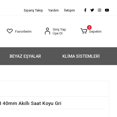
Sipariş Takip
Yardım
İletişim
0
Giriş Yap
Favorilerim
Sepetim
Üye Ol
BEYAZ EŞYALAR
KLİMA SİSTEMLERİ
 40mm Akıllı Saat Koyu Gri