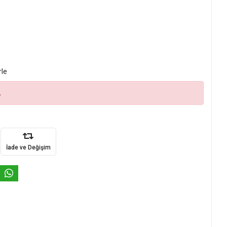
rle
.
İade ve Değişim