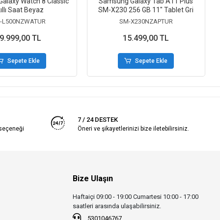
alaxy Watch 8 Classic
Samsung Galaxy Tab A11 Plus
ıllı Saat Beyaz
SM-X230 256 GB 11" Tablet Gri
-L500NZWATUR
SM-X230NZAPTUR
9.999,00 TL
15.499,00 TL
Sepete Ekle
Sepete Ekle
7 / 24 DESTEK
 seçeneği
Öneri ve şikayetlerinizi bize iletebilirsiniz.
Bize Ulaşın
Haftaiçi 09:00 - 19:00 Cumartesi 10:00 - 17:00
saatleri arasında ulaşabilirsiniz.
5301046767