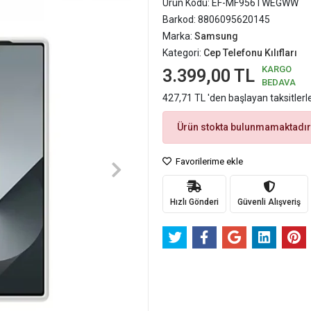
Ürün Kodu:
EF-MF956TWEGWW
Barkod:
8806095620145
Marka:
Samsung
Kategori:
Cep Telefonu Kılıfları
KARGO
3.399,00 TL
BEDAVA
427,71 TL 'den başlayan taksitlerl
Ürün stokta bulunmamaktadır
Favorilerime ekle
Hızlı Gönderi
Güvenli Alışveriş