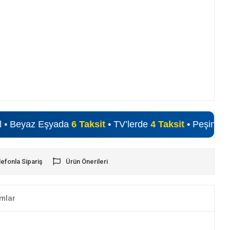
az Eşyada
6 Taksit
• TV’lerde
4 Taksit
• Peşin Fiyatına Alı
lefonla Sipariş
Ürün Önerileri
mlar