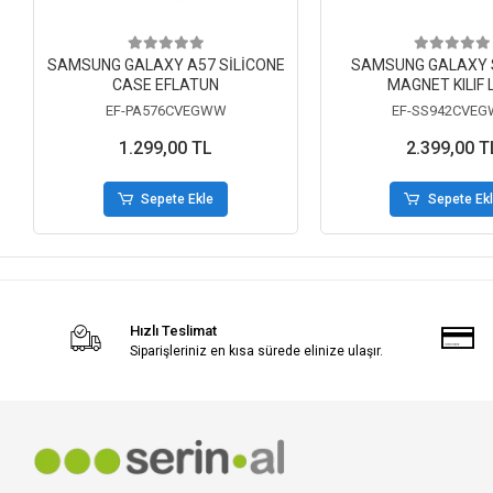
SAMSUNG GALAXY A57 SİLİCONE
SAMSUNG GALAXY S
CASE EFLATUN
MAGNET KILIF 
EF-PA576CVEGWW
EF-SS942CVE
1.299,00 TL
2.399,00 T
Sepete Ekle
Sepete Ek
Hızlı Teslimat
Siparişleriniz en kısa sürede elinize ulaşır.