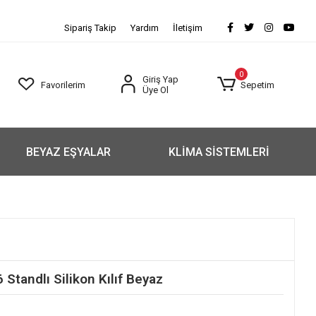
Sipariş Takip
Yardım
İletişim
0
Giriş Yap
Favorilerim
Sepetim
Üye Ol
BEYAZ EŞYALAR
KLİMA SİSTEMLERİ
Standlı Silikon Kılıf Beyaz