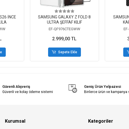
26 İNCE
SAMSUNG GALAXY Z FOLD 8
SAMSUN
LİLA
ULTRA ŞEFFAF KILIF
KA
GWW
EF-QF976CTEGWW
EF
L
2.999,00 TL
le
Sepete Ekle
Güvenli Alışveriş
Geniş Ürün Yelpazesi
Güvenli ve kolay ödeme sistemi
Binlerce ürün ve kampanya
Kurumsal
Kategoriler