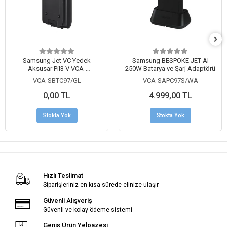
Samsung Jet VC Yedek
Samsung BESPOKE JET AI
Aksusar Pil3 V VCA-
250W Batarya ve Şarj Adaptörü
SAPC97/WA
VCA-SBTC97/GL
VCA-SAPC97S/WA
0,00 TL
4.999,00 TL
Stokta Yok
Stokta Yok
Hızlı Teslimat
Siparişleriniz en kısa sürede elinize ulaşır.
Güvenli Alışveriş
Güvenli ve kolay ödeme sistemi
Geniş Ürün Yelpazesi