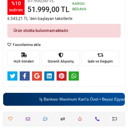
57.900,00 TL
%10
KARGO
51.999,00 TL
BEDAVA
indirim
6.543,21 TL 'den başlayan taksitlerle
Ürün stokta bulunmamaktadır.
Favorilerime ekle
Hızlı Gönderi
Güvenli Alışveriş
İade ve Değişim
İş Bankası Maximum Kart’a Özel • Beyaz Eşyada
6 