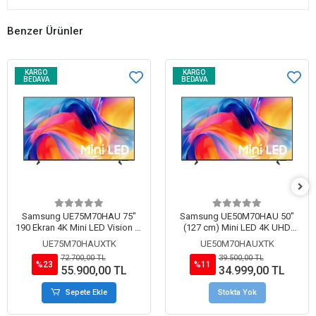
Benzer Ürünler
KARGO
KARGO
BEDAVA
BEDAVA
Samsung UE75M70HAU 75"
Samsung UE50M70HAU 50"
190 Ekran 4K Mini LED Vision AI
(127 cm) Mini LED 4K UHD
Uydu Alıcılı Smart TV (2026)
Vision AI Smart TV
UE75M70HAUXTK
UE50M70HAUXTK
72.700,00 TL
39.500,00 TL
%23
%11
55.900,00 TL
34.999,00 TL
Sepete Ekle
Stokta Yok