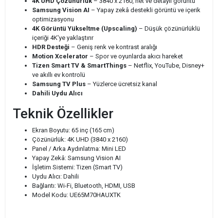
4K UHD Çözünürlük
– 3840 x 2160, net ve detaylı görüntü
Samsung Vision AI
– Yapay zekâ destekli görüntü ve içerik
optimizasyonu
4K Görüntü Yükseltme (Upscaling)
– Düşük çözünürlüklü
içeriği 4K'ye yaklaştırır
HDR Desteği
– Geniş renk ve kontrast aralığı
Motion Xcelerator
– Spor ve oyunlarda akıcı hareket
Tizen Smart TV & SmartThings
– Netflix, YouTube, Disney+
ve akıllı ev kontrolü
Samsung TV Plus
– Yüzlerce ücretsiz kanal
Dahili Uydu Alıcı
Teknik Özellikler
Ekran Boyutu: 65 inç (165 cm)
Çözünürlük: 4K UHD (3840 x 2160)
Panel / Arka Aydınlatma: Mini LED
Yapay Zekâ: Samsung Vision AI
İşletim Sistemi: Tizen (Smart TV)
Uydu Alıcı: Dahili
Bağlantı: Wi-Fi, Bluetooth, HDMI, USB
Model Kodu: UE65M70HAUXTK