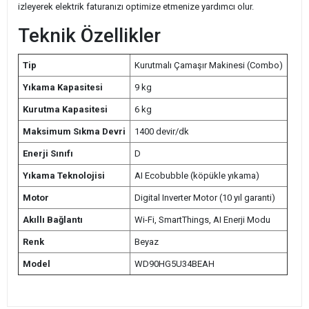
izleyerek elektrik faturanızı optimize etmenize yardımcı olur.
Teknik Özellikler
Tip
Kurutmalı Çamaşır Makinesi (Combo)
Yıkama Kapasitesi
9 kg
Kurutma Kapasitesi
6 kg
Maksimum Sıkma Devri
1400 devir/dk
Enerji Sınıfı
D
Yıkama Teknolojisi
AI Ecobubble (köpükle yıkama)
Motor
Digital Inverter Motor (10 yıl garanti)
Akıllı Bağlantı
Wi-Fi, SmartThings, AI Enerji Modu
Renk
Beyaz
Model
WD90HG5U34BEAH