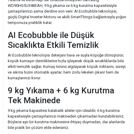
WD90HG5U34BEAH, 9 kg yıkama ve 6 kg kurutma kapasitesiyle
çamaşırlarınızı asma derdine son verir. AI Ecobubble teknolojisi,
güçlü Digital Inverter Motoru ve akıllı SmartThings bağlantısıyla yoğun
temponuza pratiklik katar.
AI Ecobubble ile Düşük
Sıcaklıkta Etkili Temizlik
AI Ecobubble teknolojisi deterjanı hava ve suyla köpüğe dönüştürür;
köpük kumaşın derinliklerine hızla işleyerek düşük sıcaklıklarda bile
etkili temizlik sağlar. Kumaş türünü algılayarak köpük miktarını, süreyi
ve sıkma hızını otomatik ayarlar; hem zorlu lekeleri çıkarır hem de
kumaşlarınızı korur.
9 kg Yıkama + 6 kg Kurutma
Tek Makinede
9 kg yıkama kapasitesi kalabalık aileler için idealdir; 6 kg kurutma
kapasitesiyle çamaşırlarınızı makineden çıkarmadan kurutabilirsiniz.
Böylece ayrı bir kurutma makinesine ihtiyaç duymadan, dar alanlarda
bile pratik bir çözüm elde edersiniz.