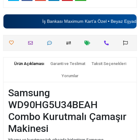
İş Bankası Maximum Kart’a Özel • Beyaz Eşyada
6 
Ürün Açıklaması
Garanti ve Teslimat
Taksit Seçenekleri
Yorumlar
Samsung
WD90HG5U34BEAH
Combo Kurutmalı Çamaşır
Makinesi
Yıkama ve kurutmayı tek cihazda birleştiren Samsung