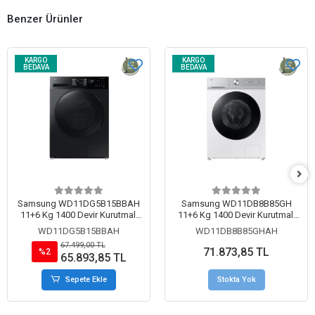
Benzer Ürünler
KARGO
KARGO
BEDAVA
BEDAVA
Samsung WD11DG5B15BBAH
Samsung WD11DB8B85GH
11+6 Kg 1400 Devir Kurutmalı
11+6 Kg 1400 Devir Kurutmalı
Çamaşır Makinesi Siyah
Çamaşır Makinesi Beyaz
WD11DG5B15BBAH
WD11DB8B85GHAH
67.499,00 TL
71.873,85 TL
%2
65.893,85 TL
Sepete Ekle
Stokta Yok