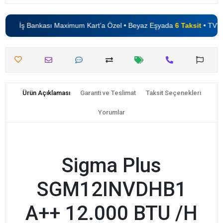
İş Bankası Maximum Kart’a Özel • Beyaz Eşyada
6 Taksit
• TV’le
Ürün Açıklaması
Garanti ve Teslimat
Taksit Seçenekleri
Yorumlar
Sigma Plus
SGM12INVDHB1
A++ 12.000 BTU /H