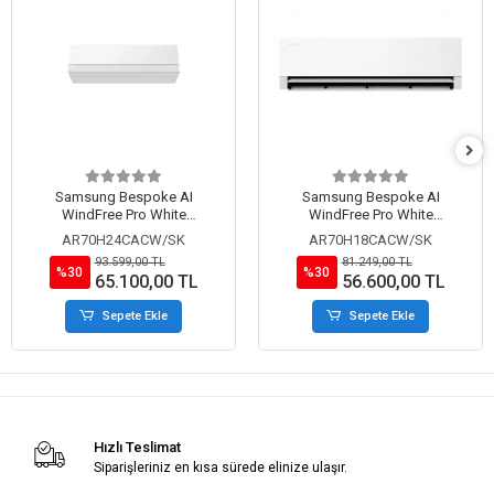
Samsung Bespoke AI
Samsung Bespoke AI
WindFree Pro White
WindFree Pro White
AR70H24CACW/SK 24000 BTU
AR70H18CACW/SK 18000 BTU
AR70H24CACW/SK
AR70H18CACW/SK
A++ Wi-Fi İnverter Duvar Tipi
A++ Wi-Fi İnverter Duvar Tipi
93.599,00 TL
81.249,00 TL
Klima (R32)
Klima (R32)
%30
%30
65.100,00 TL
56.600,00 TL
Sepete Ekle
Sepete Ekle
Hızlı Teslimat
Siparişleriniz en kısa sürede elinize ulaşır.