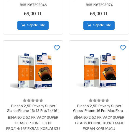
Koruyucu
Koruyucu
8681967292046
8681967293074
69,00 TL
69,00 TL
Sepete Ekle
Sepete Ekle
Binano 2,5D Privacy Super
Binano 2,5D Privacy Super
Glass iPhone 13/13 Pro/14/16E
Glass iPhone 16 Pro Max Ekran
Ekran Koruyucu
Koruyucu
BINANO 2,5D PRIVACY SUPER
BİNANO 2,5D PRIVACY SUPER
GLASS IPHONE 13/13
GLASS IPHONE 16 PRO MAX
PRO/14/16E EKRAN KORUYUCU
EKRAN KORUYUCU