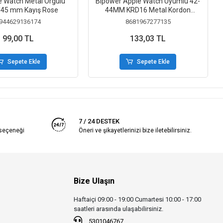
le Watch Metal Örgülü
Bipower Apple Watch Uyumlu 42-
/45 mm Kayış Rose
44MM KRD16 Metal Kordon
Pembe
944629136174
8681967277135
99,00 TL
133,03 TL
Sepete Ekle
Sepete Ekle
7 / 24 DESTEK
 seçeneği
Öneri ve şikayetlerinizi bize iletebilirsiniz.
Bize Ulaşın
Haftaiçi 09:00 - 19:00 Cumartesi 10:00 - 17:00
saatleri arasında ulaşabilirsiniz.
5301046767