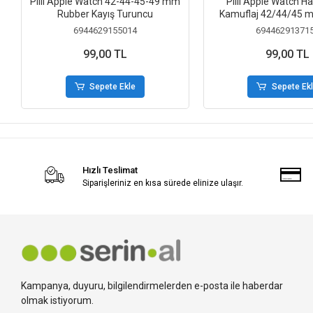
Piili Apple Watch 42-44-45-49 mm
Piili Apple Watch H
Rubber Kayış Turuncu
Kamuflaj 42/44/45 m
6944629155014
69446291371
99,00 TL
99,00 TL
Sepete Ekle
Sepete Ek
Hızlı Teslimat
Siparişleriniz en kısa sürede elinize ulaşır.
Kampanya, duyuru, bilgilendirmelerden e-posta ile haberdar
olmak istiyorum.