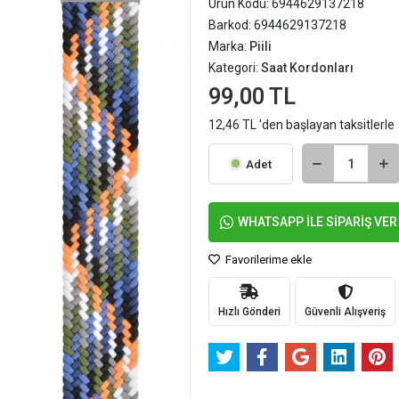
Ürün Kodu:
6944629137218
Barkod:
6944629137218
Marka:
Piili
Kategori:
Saat Kordonları
99,00 TL
12,46 TL 'den başlayan taksitlerle
Adet
WHATSAPP İLE SİPARİŞ VER
Favorilerime ekle
Hızlı Gönderi
Güvenli Alışveriş