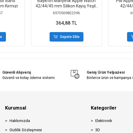
asır Band
Baykron Manyetik Apple Watch
Piili App
m Kırmızı
42/44/45 mm Silikon Kayış Yeşil-
42/44
Kahverengi
57
6970569822396
6
364,88 TL
le
Sepete Ekle
Güvenli Alışveriş
Geniş Ürün Yelpazesi
Güvenli ve kolay ödeme sistemi
Binlerce ürün ve kampanya
Kurumsal
Kategoriler
Hakkımızda
Elektronik
Gizlilik Sözleşmesi
3D