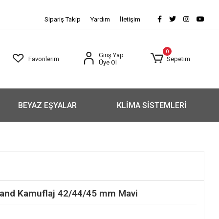
Sipariş Takip
Yardım
İletişim
0
Giriş Yap
Favorilerim
Sepetim
Üye Ol
BEYAZ EŞYALAR
KLİMA SİSTEMLERİ
 Band Kamuflaj 42/44/45 mm Mavi