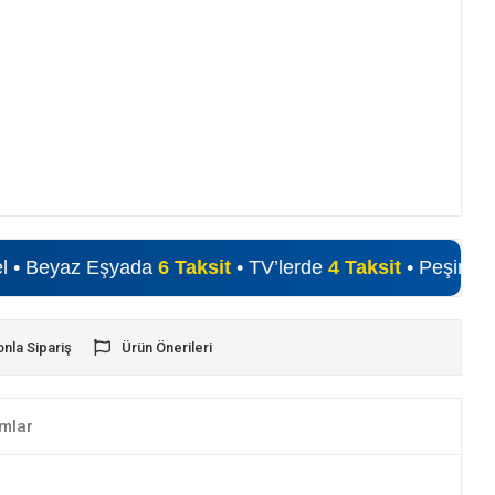
az Eşyada
6 Taksit
• TV’lerde
4 Taksit
• Peşin Fiyatına Alı
onla Sipariş
Ürün Önerileri
mlar