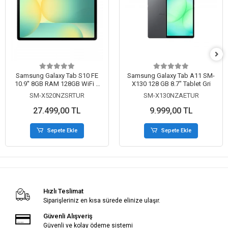
Samsung Galaxy Tab S10 FE
Samsung Galaxy Tab A11 SM-
10.9'' 8GB RAM 128GB WiFi S
X130 128 GB 8.7" Tablet Gri
Pen'li Tablet - Gümüş (SM-
SM-X520NZSRTUR
SM-X130NZAETUR
X520NZSRTUR)
27.499,00 TL
9.999,00 TL
Sepete Ekle
Sepete Ekle
Hızlı Teslimat
Siparişleriniz en kısa sürede elinize ulaşır.
Güvenli Alışveriş
Güvenli ve kolay ödeme sistemi