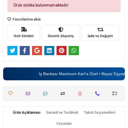
Ürün stokta bulunmamaktadır.
Favorilerime ekle
Hızlı Gönderi
Güvenli Alışveriş
İade ve Değişim
İş Bankası Maximum Kart’a Özel • Beyaz Eşyada
6
Ürün Açıklaması
Garanti ve Teslimat
Taksit Seçenekleri
Yorumlar