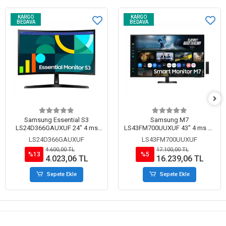
KARGO
KARGO
BEDAVA
BEDAVA
Samsung Essential S3
Samsung M7
LS24D366GAUXUF 24" 4 ms
LS43FM700UUXUF 43" 4 ms 4K
Full HD Curved 100 Hz Monitör
60 Hz Monitör
LS24D366GAUXUF
LS43FM700UUXUF
4.600,00 TL
17.100,00 TL
%13
%5
4.023,06 TL
16.239,06 TL
Sepete Ekle
Sepete Ekle