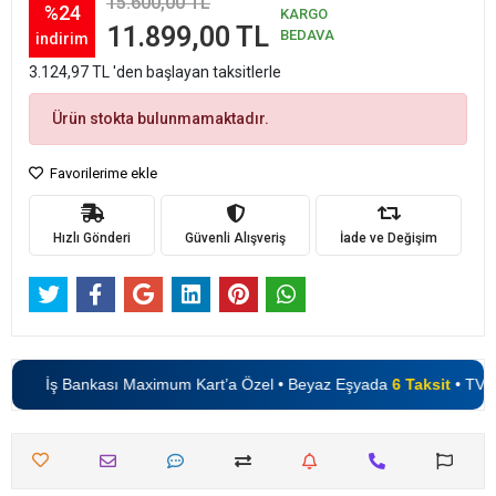
15.600,00 TL
%24
KARGO
11.899,00 TL
BEDAVA
indirim
3.124,97 TL 'den başlayan taksitlerle
Ürün stokta bulunmamaktadır.
Favorilerime ekle
Hızlı Gönderi
Güvenli Alışveriş
İade ve Değişim
İş Bankası Maximum Kart’a Özel • Beyaz Eşyada
6 Taksit
• TV’le