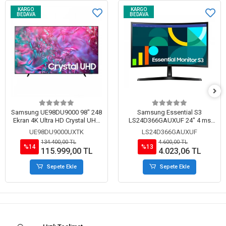
KARGO
KARGO
BEDAVA
BEDAVA
Samsung UE98DU9000 98" 248
Samsung Essential S3
Ekran 4K Ultra HD Crystal UHD
LS24D366GAUXUF 24" 4 ms
Uydu Alıcılı Smart LED TV
Full HD Curved 100 Hz Monitör
UE98DU9000UXTK
LS24D366GAUXUF
134.400,00 TL
4.600,00 TL
%14
%13
115.999,00 TL
4.023,06 TL
Sepete Ekle
Sepete Ekle