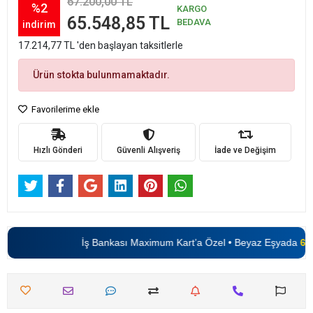
67.200,00 TL
%2
KARGO
65.548,85 TL
BEDAVA
indirim
17.214,77 TL 'den başlayan taksitlerle
Ürün stokta bulunmamaktadır.
Favorilerime ekle
Hızlı Gönderi
Güvenli Alışveriş
İade ve Değişim
İş Bankası Maximum Kart’a Özel • Beyaz Eşyada
6 Tak