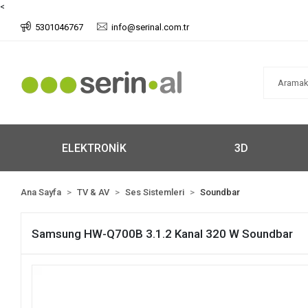
<
5301046767
info@serinal.com.tr
ELEKTRONİK
3D
Ana Sayfa
TV & AV
Ses Sistemleri
Soundbar
Samsung HW-Q700B 3.1.2 Kanal 320 W Soundbar