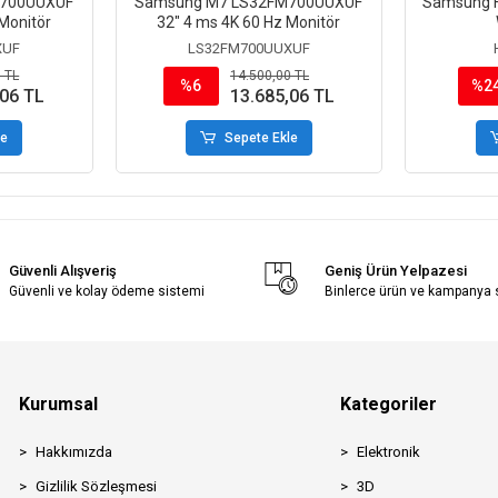
M700UUXUF
Samsung M7 LS32FM700UUXUF
Samsung H
Monitör
32" 4 ms 4K 60 Hz Monitör
XUF
LS32FM700UUXUF
 TL
14.500,00 TL
%6
%2
,06 TL
13.685,06 TL
le
Sepete Ekle
Güvenli Alışveriş
Geniş Ürün Yelpazesi
Güvenli ve kolay ödeme sistemi
Binlerce ürün ve kampanya
Kurumsal
Kategoriler
Hakkımızda
Elektronik
Gizlilik Sözleşmesi
3D