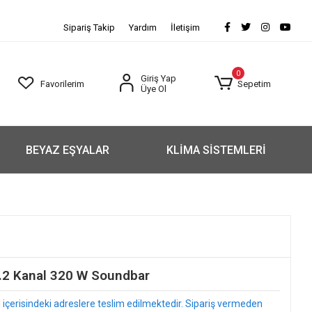
Sipariş Takip
Yardım
İletişim
0
Giriş Yap
Favorilerim
Sepetim
Üye Ol
BEYAZ EŞYALAR
KLİMA SİSTEMLERİ
2 Kanal 320 W Soundbar
arı içerisindeki adreslere teslim edilmektedir. Sipariş vermeden