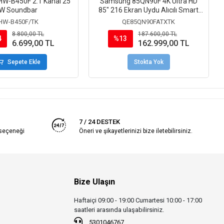
W-B450F 2.1 Kanal 25
Samsung 85QN90F 4K Ultra HD
W Soundbar
85" 216 Ekran Uydu Alıcılı Smart
Neo QLED TV
HW-B450F/TK
QE85QN90FATXTK
8.800,00 TL
187.600,00 TL
4
%13
6.699,00 TL
162.999,00 TL
Sepete Ekle
Stokta Yok
7 / 24 DESTEK
 seçeneği
Öneri ve şikayetlerinizi bize iletebilirsiniz.
Bize Ulaşın
Haftaiçi 09:00 - 19:00 Cumartesi 10:00 - 17:00
saatleri arasında ulaşabilirsiniz.
5301046767