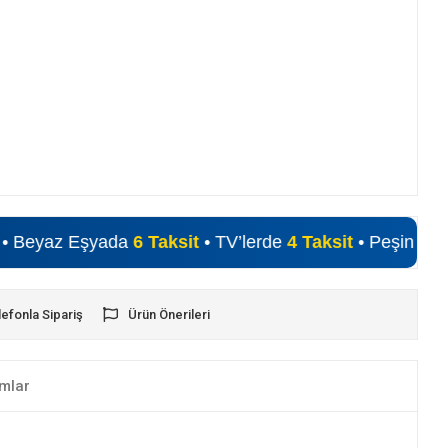
z Eşyada
6 Taksit
• TV’lerde
4 Taksit
• Peşin Fiyatına Alış
lefonla Sipariş
Ürün Önerileri
mlar