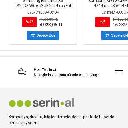
Samsung Essential S3
Samsung M7 LS43F
LS24D366GAUXUF 24" 4 ms Full
43" 4 ms 4K 60 Hz 
HD Curved 100 Hz Monitör
LS24D366GAUXUF
LS43FM700UU
4.600,00 TL
17.100,00
%13
%5
4.023,06 TL
16.239
Sepete Ekle
Sepete Ek
Hızlı Teslimat
Siparişleriniz en kısa sürede elinize ulaşır.
Kampanya, duyuru, bilgilendirmelerden e-posta ile haberdar
olmak istiyorum.