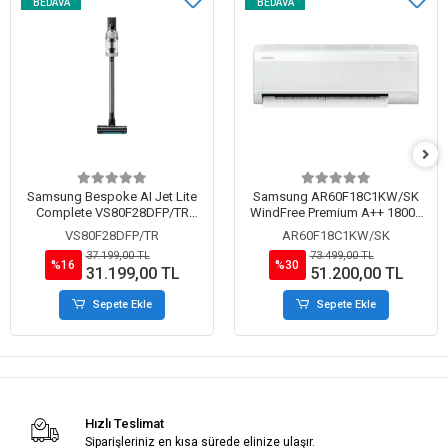
BEDAVA
BEDAVA
Samsung Bespoke AI Jet Lite
Samsung AR60F18C1KW/SK
Complete VS80F28DFP/TR
WindFree Premium A++ 18000
Islak Kuru Şarjlı Dikey Süpürge
BTU Inverter Duvar Tipi Split
VS80F28DFP/TR
AR60F18C1KW/SK
Klima
37.199,00 TL
73.499,00 TL
%16
%30
31.199,00 TL
51.200,00 TL
Sepete Ekle
Sepete Ekle
Hızlı Teslimat
Siparişleriniz en kısa sürede elinize ulaşır.