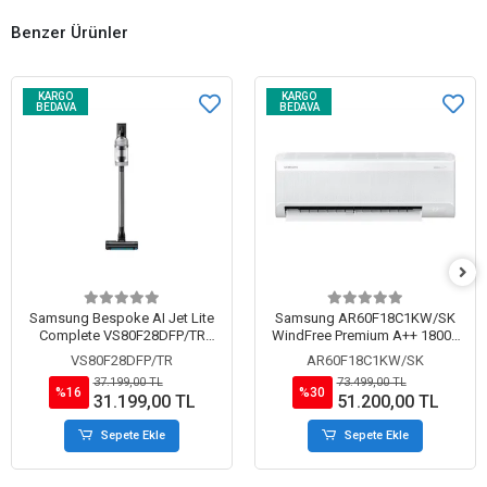
Benzer Ürünler
KARGO
KARGO
BEDAVA
BEDAVA
Samsung Bespoke AI Jet Lite
Samsung AR60F18C1KW/SK
Complete VS80F28DFP/TR
WindFree Premium A++ 18000
Islak Kuru Şarjlı Dikey Süpürge
BTU Inverter Duvar Tipi Split
VS80F28DFP/TR
AR60F18C1KW/SK
Klima
37.199,00 TL
73.499,00 TL
%16
%30
31.199,00 TL
51.200,00 TL
Sepete Ekle
Sepete Ekle