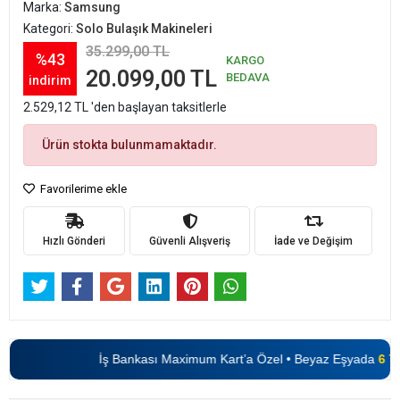
Marka:
Samsung
Kategori:
Solo Bulaşık Makineleri
35.299,00 TL
%43
KARGO
20.099,00 TL
BEDAVA
indirim
2.529,12 TL 'den başlayan taksitlerle
Ürün stokta bulunmamaktadır.
Favorilerime ekle
Hızlı Gönderi
Güvenli Alışveriş
İade ve Değişim
İş Bankası Maximum Kart’a Özel • Beyaz Eşyada
6 Tak