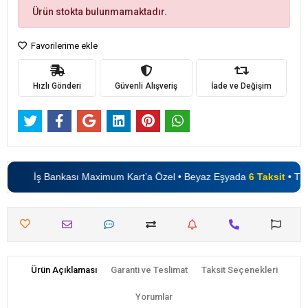
Ürün stokta bulunmamaktadır.
Favorilerime ekle
Hızlı Gönderi
Güvenli Alışveriş
İade ve Değişim
İş Bankası Maximum Kart’a Özel • Beyaz Eşyada
6 Taksit
• TV’l
Ürün Açıklaması
Garanti ve Teslimat
Taksit Seçenekleri
Yorumlar