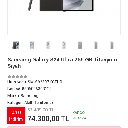
Samsung Galaxy S24 Ultra 256 GB Titanyum
Siyah
Ürün Kodu:
SM-S928BZKCTUR
Barkod:
8806095303123
Marka:
Samsung
Kategori:
Akıllı Telefonlar
82.499,00 TL
%10
KARGO
74.300,00 TL
BEDAVA
indirim