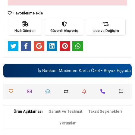
Favorilerime ekle
Hızlı Gönderi
Güvenli Alışveriş
İade ve Değişim
İş Bankası Maximum Kart’a Özel • Beyaz Eşyada
6 T
Ürün Açıklaması
Garanti ve Teslimat
Taksit Seçenekleri
Yorumlar