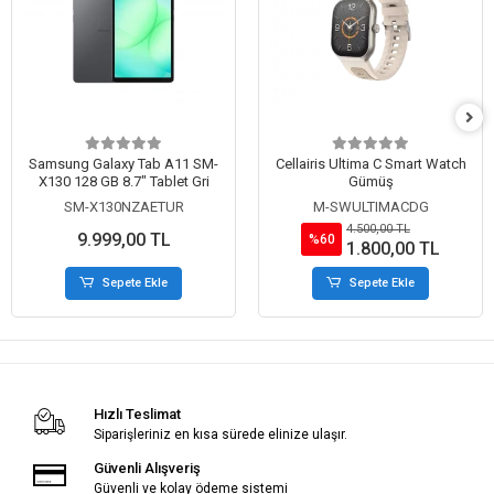
Samsung Galaxy Tab A11 SM-
Cellairis Ultima C Smart Watch
X130 128 GB 8.7" Tablet Gri
Gümüş
SM-X130NZAETUR
M-SWULTIMACDG
4.500,00 TL
9.999,00 TL
%60
1.800,00 TL
Sepete Ekle
Sepete Ekle
Hızlı Teslimat
Siparişleriniz en kısa sürede elinize ulaşır.
Güvenli Alışveriş
Güvenli ve kolay ödeme sistemi