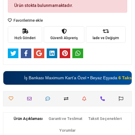
Ürün stokta bulunmamaktadır.
Favorilerime ekle
Hızlı Gönderi
Güvenli Alışveriş
İade ve Değişim
İş Bankası Maximum Kart’a Özel • Beyaz Eşyada
6 Taksit
•
Ürün Açıklaması
Garanti ve Teslimat
Taksit Seçenekleri
Yorumlar