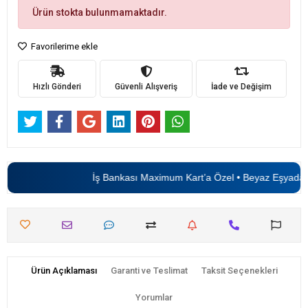
Ürün stokta bulunmamaktadır.
Favorilerime ekle
Hızlı Gönderi
Güvenli Alışveriş
İade ve Değişim
İş Bankası Maximum Kart’a Özel • Beyaz Eşyada
6
Ürün Açıklaması
Garanti ve Teslimat
Taksit Seçenekleri
Yorumlar