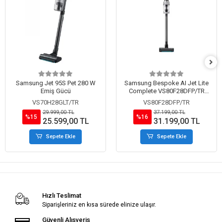
Samsung Jet 95S Pet 280 W
Samsung Bespoke AI Jet Lite
Emiş Gücü
Complete VS80F28DFP/TR
Islak Kuru Şarjlı Dikey Süpürge
VS70H28GLT/TR
VS80F28DFP/TR
29.999,00 TL
37.199,00 TL
%15
%16
25.599,00 TL
31.199,00 TL
Sepete Ekle
Sepete Ekle
Hızlı Teslimat
Siparişleriniz en kısa sürede elinize ulaşır.
Güvenli Alışveriş