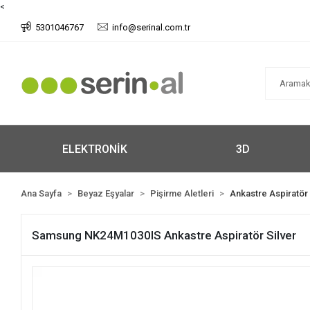
<
5301046767
info@serinal.com.tr
ELEKTRONİK
3D
Ana Sayfa
Beyaz Eşyalar
Pişirme Aletleri
Ankastre Aspiratör
Samsung NK24M1030IS Ankastre Aspiratör Silver