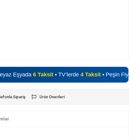
şyada
6 Taksit
• TV’lerde
4 Taksit
• Peşin Fiyatına Alışver
lefonla Sipariş
Ürün Önerileri
mlar