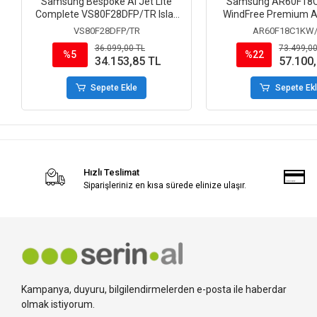
Samsung Bespoke AI Jet Lite
Samsung AR60F18
Complete VS80F28DFP/TR Islak
WindFree Premium 
Kuru Şarjlı Dikey Süpürge
BTU Inverter Duvar Tipi
VS80F28DFP/TR
AR60F18C1KW
36.099,00 TL
73.499,00
%5
%22
34.153,85 TL
57.100
Sepete Ekle
Sepete Ek
Hızlı Teslimat
Siparişleriniz en kısa sürede elinize ulaşır.
Kampanya, duyuru, bilgilendirmelerden e-posta ile haberdar
olmak istiyorum.