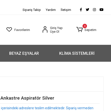
Sipariş Takip
Yardım
İletişim
0
Giriş Yap
Favorilerim
Sepetim
Üye Ol
BEYAZ EŞYALAR
KLİMA SİSTEMLERİ
kastre Aspiratör Silver
arı içerisindeki adreslere teslim edilmektedir. Sipariş vermeden