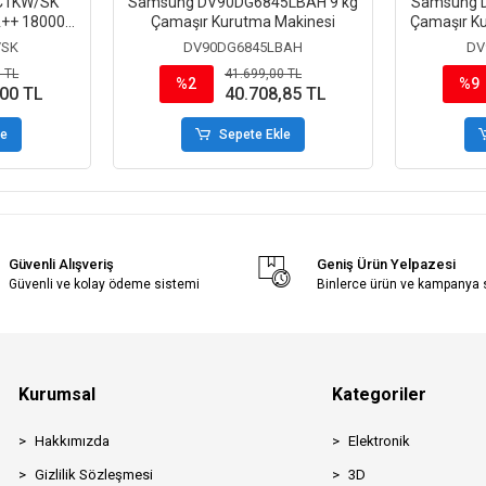
C1KW/SK
Samsung DV90DG6845LBAH 9 kg
Samsung 
A++ 18000
Çamaşır Kurutma Makinesi
Çamaşır K
 Split Klima
/SK
DV90DG6845LBAH
DV
 TL
41.699,00 TL
%2
%9
,00 TL
40.708,85 TL
le
Sepete Ekle
Güvenli Alışveriş
Geniş Ürün Yelpazesi
Güvenli ve kolay ödeme sistemi
Binlerce ürün ve kampanya
Kurumsal
Kategoriler
Hakkımızda
Elektronik
Gizlilik Sözleşmesi
3D