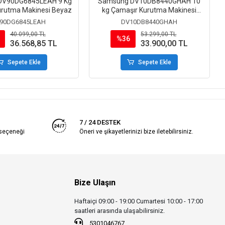
DV90DG6845LEAH 9 Kg
Samsung DV10DB8440GHAH 10
urutma Makinesi Beyaz
kg Çamaşır Kurutma Makinesi
Beyaz
90DG6845LEAH
DV10DB8440GHAH
40.099,00 TL
53.299,00 TL
%36
36.568,85 TL
33.900,00 TL
Sepete Ekle
Sepete Ekle
7 / 24 DESTEK
 seçeneği
Öneri ve şikayetlerinizi bize iletebilirsiniz.
Bize Ulaşın
Haftaiçi 09:00 - 19:00 Cumartesi 10:00 - 17:00
saatleri arasında ulaşabilirsiniz.
5301046767