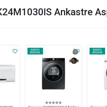
4M1030IS Ankastre Aspi
KARGO
KARGO
BEDAVA
BEDAVA