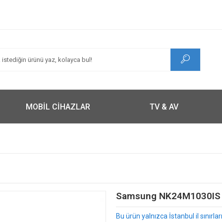
MOBİL CİHAZLAR
TV & AV
Samsung NK24M1030IS An
Bu ürün yalnızca İstanbul il sınırl