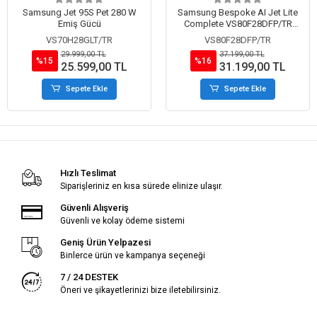
Samsung Jet 95S Pet 280 W
Samsung Bespoke AI Jet Lite
Emiş Gücü
Complete VS80F28DFP/TR
Islak Kuru Şarjlı Dikey Süpürge
VS70H28GLT/TR
VS80F28DFP/TR
29.999,00 TL
37.199,00 TL
%15
%16
25.599,00 TL
31.199,00 TL
Sepete Ekle
Sepete Ekle
Hızlı Teslimat
Siparişleriniz en kısa sürede elinize ulaşır.
Güvenli Alışveriş
Güvenli ve kolay ödeme sistemi
Geniş Ürün Yelpazesi
Binlerce ürün ve kampanya seçeneği
7 / 24 DESTEK
Öneri ve şikayetlerinizi bize iletebilirsiniz.