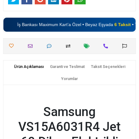
İş Bankası Maximum Kart’a Özel • Beyaz Eşyada
6 Taksit
• TV’
Ürün Açıklaması
Garanti ve Teslimat
Taksit Seçenekleri
Yorumlar
Samsung
VS15A6031R4 Jet