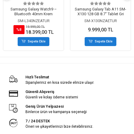
Samsung Galaxy Watch9 –
Samsung Galaxy Tab A11 SM-
Bluetooth 40mm Krem
X130 128 GB 8.7" Tablet Gri
SM-L340NZEATUR
SM-X130NZAETUR
19.999,00 TL
9.999,00 TL
%8
18.399,00 TL
Sepete Ekle
Sepete Ekle
Hızlı Teslimat
Siparişleriniz en kısa sürede elinize ulaşır.
Güvenli Alışveriş
Güvenli ve kolay ödeme sistemi
Geniş Ürün Yelpazesi
Binlerce ürün ve kampanya seçeneği
7 / 24 DESTEK
Öneri ve şikayetlerinizi bize iletebilirsiniz.