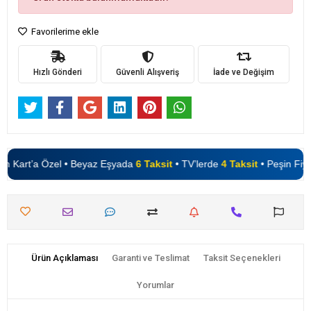
Favorilerime ekle
Hızlı Gönderi
Güvenli Alışveriş
İade ve Değişim
 Kart’a Özel • Beyaz Eşyada
6 Taksit
• TV’lerde
4 Taksit
• Peşin Fiyatı
Ürün Açıklaması
Garanti ve Teslimat
Taksit Seçenekleri
Yorumlar