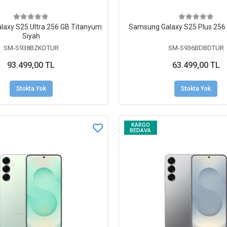
axy S25 Ultra 256 GB Titanyum
Samsung Galaxy S25 Plus 256 
Siyah
SM-S938BZKDTUR
SM-S936BDBDTUR
93.499,00 TL
63.499,00 TL
Stokta Yok
Stokta Yok
KARGO
BEDAVA