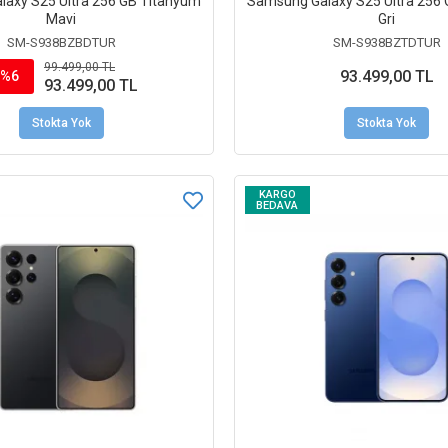
axy S25 Ultra 256 GB Titanyum
Samsung Galaxy S25 Ultra 256
Mavi
Gri
SM-S938BZBDTUR
SM-S938BZTDTUR
99.499,00 TL
93.499,00 TL
%6
93.499,00 TL
Stokta Yok
Stokta Yok
KARGO
BEDAVA