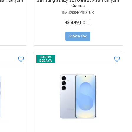
 GB Titanyum
Samsung Galaxy S25 Ultra 256 GB Titanyum
Gümüş
SM-S938BZSDTUR
93.499,00 TL
Stokta Yok
KARGO
BEDAVA