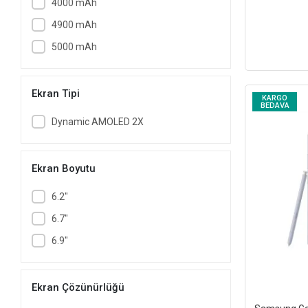
4000 mAh
4900 mAh
5000 mAh
Ekran Tipi
KARGO
BEDAVA
Dynamic AMOLED 2X
Ekran Boyutu
6.2"
6.7"
6.9"
Ekran Çözünürlüğü