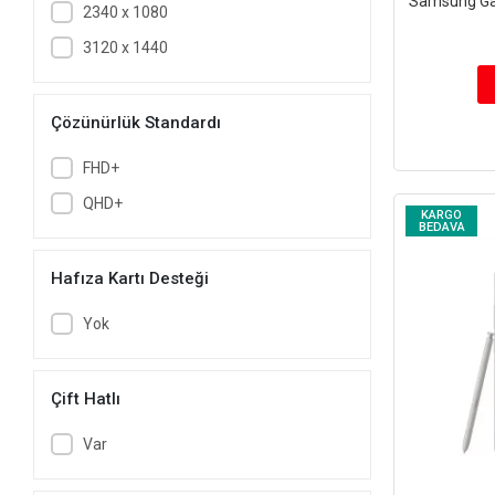
Samsung Gal
2340 x 1080
3120 x 1440
Çözünürlük Standardı
FHD+
QHD+
KARGO
BEDAVA
Hafıza Kartı Desteği
Yok
Çift Hatlı
Var