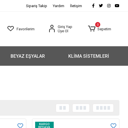
Sipariş Takip
Yardım
İletişim
0
Giriş Yap
Favorilerim
Sepetim
Üye Ol
BEYAZ EŞYALAR
KLİMA SİSTEMLERİ
KARGO
BEDAVA