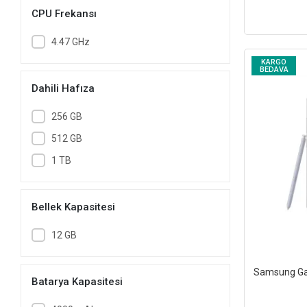
CPU Frekansı
4.47 GHz
KARGO
BEDAVA
Dahili Hafıza
256 GB
512 GB
1 TB
Bellek Kapasitesi
12 GB
Samsung Gal
Batarya Kapasitesi