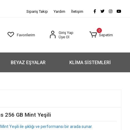
Sipariş Takip
Yardım
İletişim
0
Giriş Yap
Favorilerim
Sepetim
Üye Ol
BEYAZ EŞYALAR
KLİMA SİSTEMLERİ
 256 GB Mint Yeşili
t Yeşili ile şıklığı ve performansı bir arada sunar.