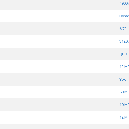
4900
Dyna
6.7"
3120 
QHD
12 M
Yok
50 M
10 M
12 M