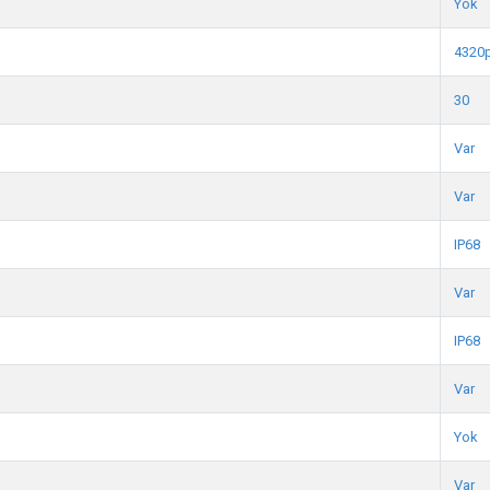
Yok
4320
30
Var
Var
IP68
Var
IP68
Var
Yok
Var