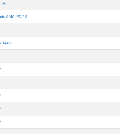
 mAh
mic AMOLED 2X
x 1440
+
P
P
P
P