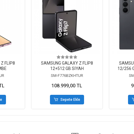
Z FLİP8
SAMSUNG GALAXY Z FLİP8
SAMSUN
MBE
12+512 GB SİYAH
12/256 G
UR
SM-F776BZKHTUR
SM
TL
108.999,00 TL
9
le
Sepete Ekle