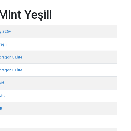
int Yeşili
y S25+
eşili
ragon 8 Elite
ragon 8 Elite
oid
GHz
GB
B