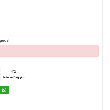
rgoda!
.
İade ve Değişim