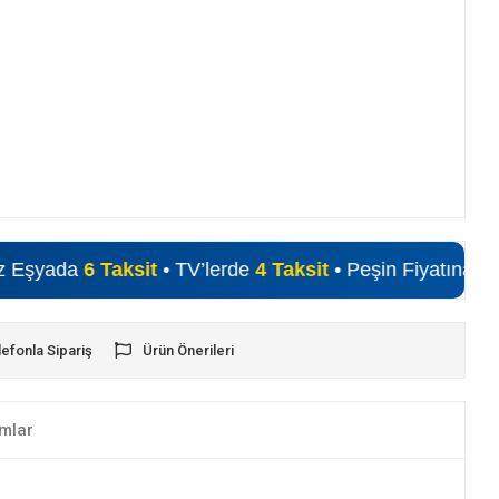
aksit
• TV’lerde
4 Taksit
• Peşin Fiyatına Alışveriş Fırsat
lefonla Sipariş
Ürün Önerileri
mlar