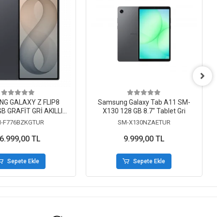
G GALAXY Z FLIP8
Samsung Galaxy Tab A11 SM-
B GRAFİT GRİ AKILLI
X130 128 GB 8.7" Tablet Gri
TELEFON
-F776BZKGTUR
SM-X130NZAETUR
6.999,00 TL
9.999,00 TL
Sepete Ekle
Sepete Ekle