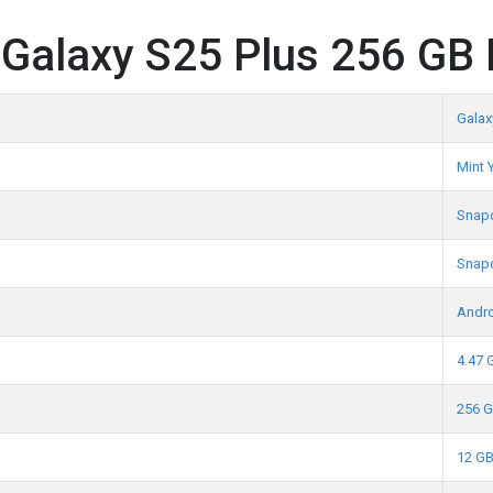
alaxy S25 Plus 256 GB M
Galax
Mint Y
Snapd
Snapd
Andr
4.47 
256 
12 G