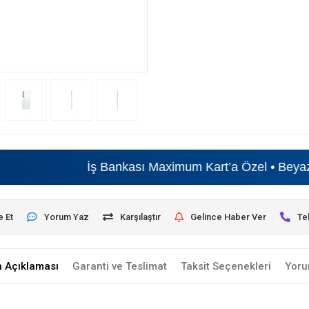
İş Bankası Maximum Kart’a Özel • Beyaz Eşyada
6 T
e Et
Yorum Yaz
Karşılaştır
Gelince Haber Ver
Te
n Açıklaması
Garanti ve Teslimat
Taksit Seçenekleri
Yoru