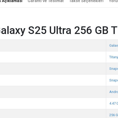
n Açıklaması
Garanti ve Teslimat
Taksit Seçenekleri
Yoru
laxy S25 Ultra 256 GB T
Galax
Titan
Snapd
Snapd
Andr
4.47 
256 