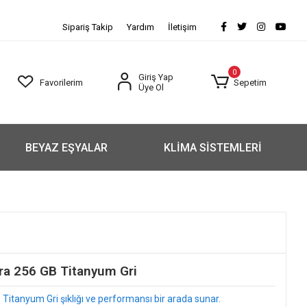
Sipariş Takip
Yardım
İletişim
0
Giriş Yap
Favorilerim
Sepetim
Üye Ol
BEYAZ EŞYALAR
KLİMA SİSTEMLERİ
ra 256 GB Titanyum Gri
itanyum Gri şıklığı ve performansı bir arada sunar.