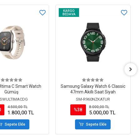
KARGO
BEDAVA
 Ultima C Smart Watch
Samsung Galaxy Watch 6 Classic
Gümüş
47mm Akıllı Saat Siyah
-SWULTIMACDG
SM-R960NZKATUR
4.500,00 TL
8.000,00 TL
0
%38
1.800,00 TL
5.000,00 TL
Sepete Ekle
Sepete Ekle