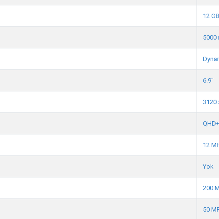
12 G
5000
Dyna
6.9"
3120 
QHD
12 M
Yok
200 
50 M