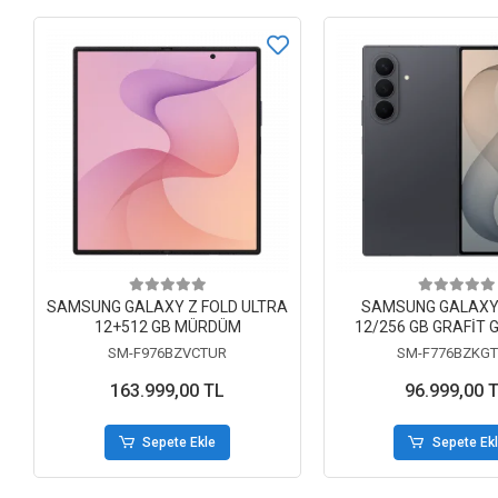
SAMSUNG GALAXY Z FOLD ULTRA
SAMSUNG GALAXY 
12+512 GB MÜRDÜM
12/256 GB GRAFİT G
TELEFON
SM-F976BZVCTUR
SM-F776BZKG
163.999,00 TL
96.999,00 
Sepete Ekle
Sepete Ek