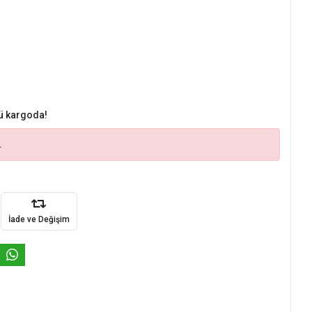
ü kargoda!
.
İade ve Değişim