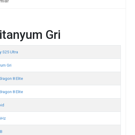
mlar
itanyum Gri
y S25 Ultra
yum Gri
ragon 8 Elite
ragon 8 Elite
oid
GHz
GB