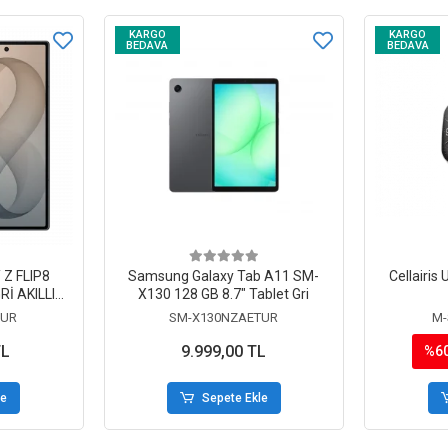
KARGO
KARGO
BEDAVA
BEDAVA
Z FLIP8
Samsung Galaxy Tab A11 SM-
Cellairis
Rİ AKILLI
X130 128 GB 8.7" Tablet Gri
TUR
SM-X130NZAETUR
M
TL
9.999,00 TL
%6
le
Sepete Ekle