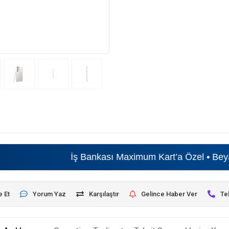
İş Bankası Maximum Kart’a Özel • Beyaz Eşyada
6 
e Et
Yorum Yaz
Karşılaştır
Gelince Haber Ver
Te