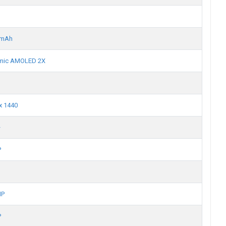
B
 mAh
mic AMOLED 2X
x 1440
+
P
MP
P