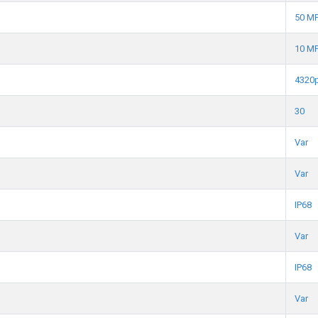
50 M
10 M
4320
30
Var
Var
IP68
Var
IP68
Var