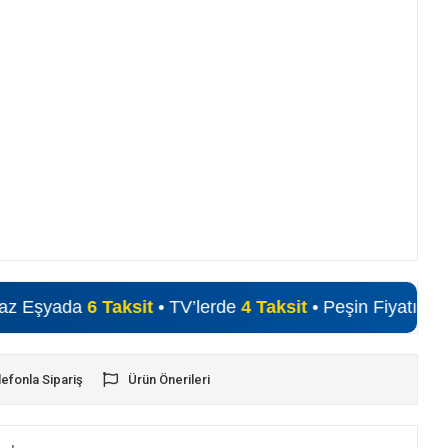
Taksit
• TV’lerde
4 Taksit
• Peşin Fiyatına Alışveriş Fırsa
lefonla Sipariş
Ürün Önerileri